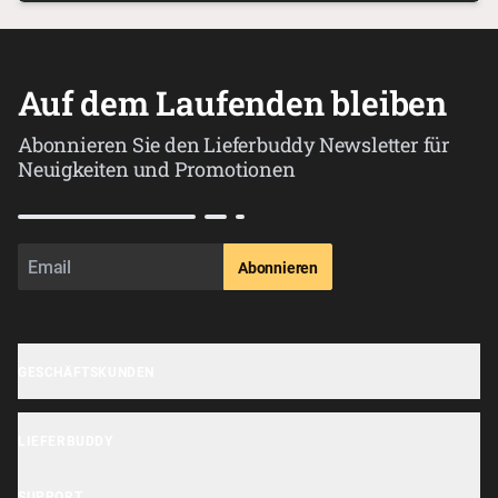
Auf dem Laufenden bleiben
Abonnieren Sie den Lieferbuddy Newsletter für
Neuigkeiten und Promotionen
Abonnieren
GESCHÄFTSKUNDEN
Geschäft anmelden
LIEFERBUDDY
OrderHi Gastro Onlineshop
Lieferbuddy App
OrderHi Reservierung
SUPPORT