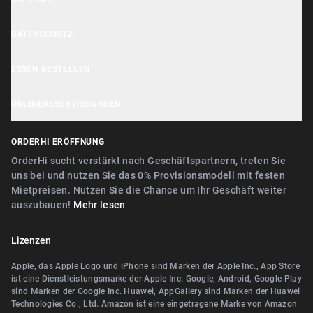
Erklärung zur Barrierefreiheit
OrderHi Kasse
Hilfe Center
DATENSCHUTZ
Lieferbuddy Geschäftstools
OrderHi Kiosk
Kundensupport
Cookie Hinweis
ESSEN BESTELLEN
OrderHi E-Rechnungen
Geschäft empfehlen
Datenschutzerklärung
Nähe Nürnberg
OrderHi Webdesign
ONLINERESERVIERUNGEN
AGB
Nähe Erlangen
Digitaler Geschenkgutscheinverkauf
Nähe Nürnberg
ORDERHI ERÖFFNUNG
Nähe Fürth
Digitale Speisekarte/Preisliste
Nähe Erlangen
OrderHi sucht verstärkt nach Geschäftspartnern, treten Sie
Nähe Zirndorf
uns bei und nutzen Sie das 0% Provisionsmodell mit festen
Nähe Landshut Altdorf
Mietpreisen. Nutzen Sie die Chance um Ihr Geschäft weiter
Nähe Lauf an der Pegnitz
auszubauen!
Mehr lesen
Nähe Wallerstein
Nähe Landshut Altdorf
Nähe Wendelstein
Lizenzen
Nähe Wallerstein
Nähe Roth
Apple, das Apple Logo und iPhone sind Marken der Apple Inc., App Store
Nähe Wendelstein
ist eine Dienstleistungsmarke der Apple Inc. Google, Android, Google Play
Nähe Pegnitz
sind Marken der Google Inc. Huawei, AppGallery sind Marken der Huawei
Nähe Herzogenaurach
Technologies Co., Ltd. Amazon ist eine eingetragene Marke von Amazon
Nähe Teublitz