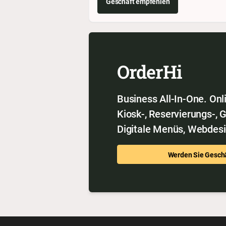
Geschäft empfehlen
OrderHi
Business All-In-One. Onl
Kiosk-, Reservierungs-, 
Digitale Menüs, Webdesi
Werden Sie Geschä