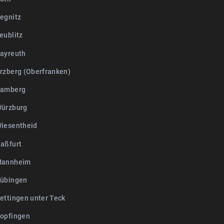
egnitz
eublitz
ayreuth
rzberg (Oberfranken)
Bamberg
ürzburg
iesentheid
aßfurt
Mannheim
übingen
ettingen unter Teck
opfingen