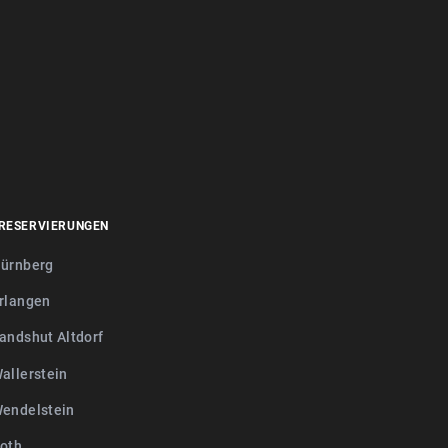
RESERVIERUNGEN
ürnberg
rlangen
andshut Altdorf
allerstein
endelstein
oth