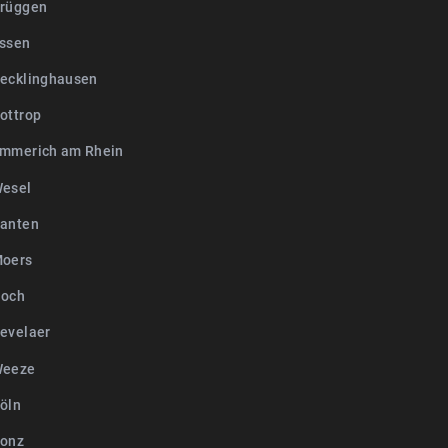
rüggen
ssen
ecklinghausen
ottrop
mmerich am Rhein
esel
anten
Moers
Goch
evelaer
Weeze
öln
Konz