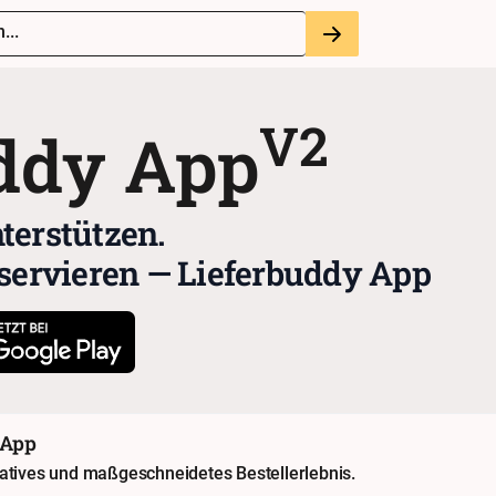
...
V2
ddy App
terstützen.
eservieren — Lieferbuddy App
 App
natives und maßgeschneidetes Bestellerlebnis.