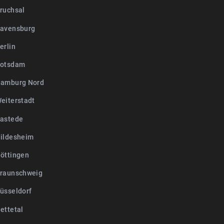
ruchsal
avensburg
erlin
Potsdam
amburg Nord
eiterstadt
astede
ildesheim
öttingen
raunschweig
üsseldorf
ettetal