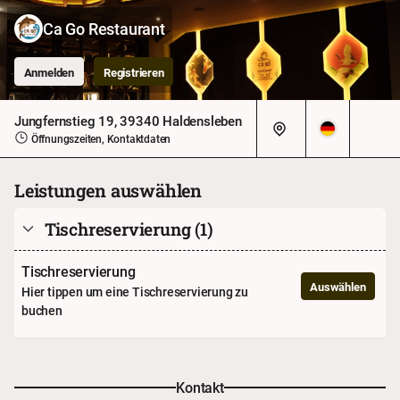
Ca Go Restaurant
Anmelden
Registrieren
Jungfernstieg 19, 39340 Haldensleben
Öffnungszeiten, Kontaktdaten
Leistungen auswählen
Tischreservierung
(1)
Tischreservierung
Auswählen
Hier tippen um eine Tischreservierung zu
buchen
Kontakt