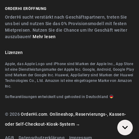
Digitaler Geschenkgutscheinverkauf
Nähe Nürnberg
ORDERHI ERÖFFNUNG
Nähe Fürth
Digitale Speisekarte/Preisliste
Nähe Erlangen
OrderHi sucht verstärkt nach Geschäftspartnern, treten Sie
Nähe Zirndorf
uns bei und nutzen Sie das 0% Provisionsmodell mit festen
Nähe Landshut Altdorf
Mietpreisen. Nutzen Sie die Chance um Ihr Geschäft weiter
Nähe Lauf an der Pegnitz
auszubauen!
Mehr lesen
Nähe Wallerstein
Nähe Landshut Altdorf
Nähe Wendelstein
Lizenzen
Nähe Wallerstein
Nähe Roth
Apple, das Apple Logo und iPhone sind Marken der Apple Inc., App Store
Nähe Wendelstein
ist eine Dienstleistungsmarke der Apple Inc. Google, Android, Google Play
Nähe Pegnitz
sind Marken der Google Inc. Huawei, AppGallery sind Marken der Huawei
Nähe Herzogenaurach
Technologies Co., Ltd. Amazon ist eine eingetragene Marke von Amazon
Nähe Teublitz
Inc.
Nähe Roth
Nähe Bayreuth
Softwarelösungen entwickelt und gehosted in Deutschland
Nähe Diespeck
Nähe Arzberg (Oberfranken)
Nähe Nittendorf
© 2026
OrderHi.com
.
Onlineshop, Reservierungs-, Kassen-
Nähe Bamberg
Nähe Teublitz
oder Self-Checkout-Kiosk-System →
Nähe Würzburg
Nähe Bayreuth
AGB
Datenschutzerklärung
Impressum
Nähe Wiesentheid