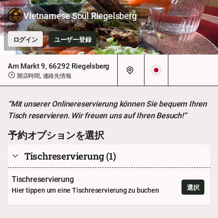
Vietnamese Soul Riegelsberg
ログイン
ユーザー登録
Am Markt 9, 66292 Riegelsberg
開店時間, 連絡先情報
“Mit unserer Onlinereservierung können Sie bequem Ihren
Tisch reservieren. Wir freuen uns auf Ihren Besuch!”
予約オプションを選択
Tischreservierung
(1)
Tischreservierung
選択
Hier tippen um eine Tischreservierung zu buchen