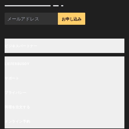
お申し込み
ビジネスパートナー
掲載申し込み
LIEFERBUDDY
OrderHi Gastro Onlineshop
Lieferbuddyアプリ
OrderHi Reservierung
サポート
アクセシビリティステートメント
OrderHi Kasse
ヘルプセンター
プライバシー
ビジネスツール
OrderHi Kiosk
サポート
クッキーの説明
料理を注文する
OrderHi E-Rechnungen
レストランの提案
個人情報保護方針
Nürnberg近郊
OrderHi Webdesign
オンライン予約
利用規約
Erlangen近郊