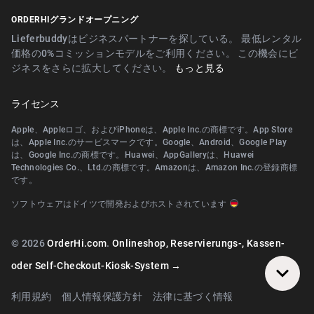
Digitaler Geschenkgutscheinverkauf
Nürnberg近郊
ORDERHIグランドオープニング
Fürth近郊
Digitale Speisekarte/Preisliste
Erlangen近郊
Lieferbuddyはビジネスパートナーを探している。 最低レンタル
Zirndorf近郊
価格の0%コミッションモデルをご利用ください。 この機会にビ
Landshut Altdorf近郊
ジネスをさらに拡大してください。
もっと見る
Lauf an der Pegnitz近郊
Wallerstein近郊
Landshut Altdorf近郊
ライセンス
Wendelstein近郊
Wallerstein近郊
Apple、Appleロゴ、およびiPhoneは、Apple Inc.の商標です。App Store
Roth近郊
は、Apple Inc.のサービスマークです。Google、Android、Google Play
Wendelstein近郊
は、Google Inc.の商標です。Huawei、AppGalleryは、Huawei
Pegnitz近郊
Technologies Co.、Ltd.の商標です。Amazonは、Amazon Inc.の登録商標
Herzogenaurach近郊
です。
Teublitz近郊
Roth近郊
ソフトウェアはドイツで開発およびホストされています
Bayreuth近郊
Diespeck近郊
Arzberg (Oberfranken)近郊
© 2026
OrderHi.com
.
Onlineshop, Reservierungs-, Kassen-
Nittendorf近郊
Bamberg近郊
oder Self-Checkout-Kiosk-System →
Teublitz近郊
Würzburg近郊
利用規約
個人情報保護方針
法律に基づく情報
Bayreuth近郊
Wiesentheid近郊