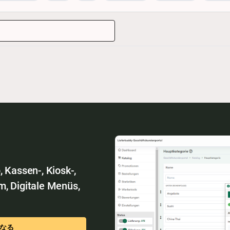
 Kassen-, Kiosk-,
m, Digitale Menüs,
なる