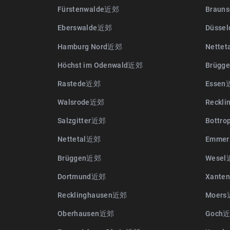
Fürstenwalde近郊
Braun
Eberswalde近郊
Düsse
Hamburg Nord近郊
Nette
Höchst im Odenwald近郊
Brügg
Rastede近郊
Esse
Walsrode近郊
Reckl
Salzgitter近郊
Bottr
Nettetal近郊
Emmer
Brüggen近郊
Wese
Dortmund近郊
Xant
Recklinghausen近郊
Moer
Oberhausen近郊
Goch