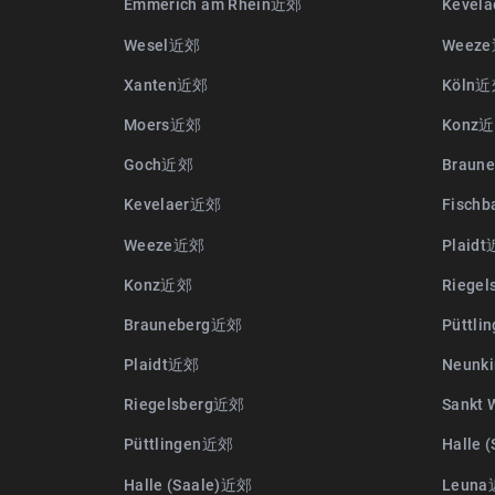
Emmerich am Rhein近郊
Kevel
Wesel近郊
Weez
Xanten近郊
Köln
Moers近郊
Konz
Goch近郊
Braun
Kevelaer近郊
Fischb
Weeze近郊
Plaid
Konz近郊
Riege
Brauneberg近郊
Püttl
Plaidt近郊
Neunki
Riegelsberg近郊
Sankt
Püttlingen近郊
Halle 
Halle (Saale)近郊
Leun