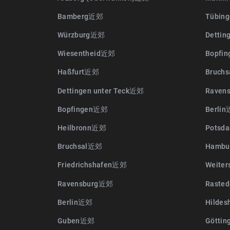
Bamberg近郊
Tübin
Würzburg近郊
Dettin
Wiesentheid近郊
Bopfi
Haßfurt近郊
Bruch
Dettingen unter Teck近郊
Raven
Bopfingen近郊
Berli
Heilbronn近郊
Pots
Bruchsal近郊
Hambu
Friedrichshafen近郊
Weite
Ravensburg近郊
Raste
Berlin近郊
Hilde
Guben近郊
Götti