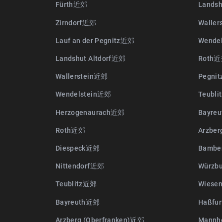
Fürth近郊
Landsh
Zirndorf近郊
Walle
Lauf an der Pegnitz近郊
Wende
Landshut Altdorf近郊
Roth
Wallerstein近郊
Pegni
Wendelstein近郊
Teubl
Herzogenaurach近郊
Bayre
Roth近郊
Arzber
Diespeck近郊
Bamb
Nittendorf近郊
Würzb
Teublitz近郊
Wiese
Bayreuth近郊
Haßfu
Arzberg (Oberfranken)近郊
Mann