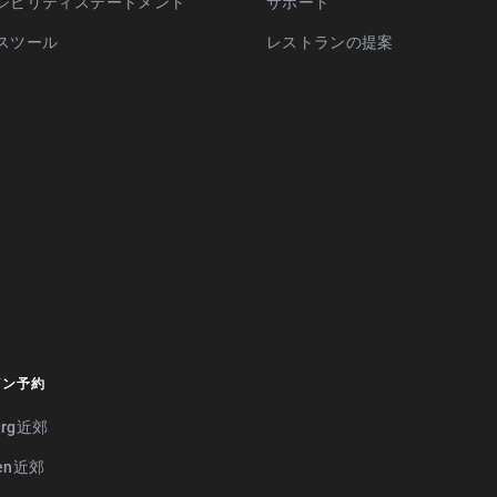
シビリティステートメント
サポート
スツール
レストランの提案
イン予約
erg近郊
gen近郊