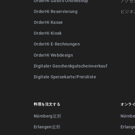
OrderHi Gastro Onlineshop
アクセ
OrderHi Reservierung
ビジネ
OrderHi Kasse
OrderHi Kiosk
OrderHi E-Rechnungen
OrderHi Webdesign
Digitaler Geschenkgutscheinverkauf
Digitale Speisekarte/Preisliste
料理を注文する
オンラ
Nürnberg近郊
Nürnb
Erlangen近郊
Erlan