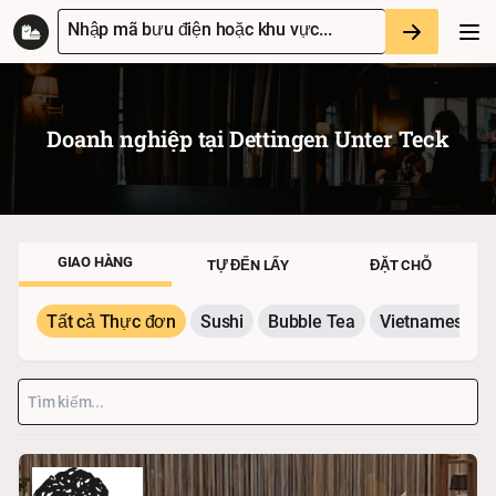
Nhập mã bưu điện hoặc khu vực...
Doanh nghiệp tại
Dettingen Unter Teck
GIAO HÀNG
TỰ ĐẾN LẤY
ĐẶT CHỖ
Tất cả Thực đơn
Sushi
Bubble Tea
Vietnamesisch