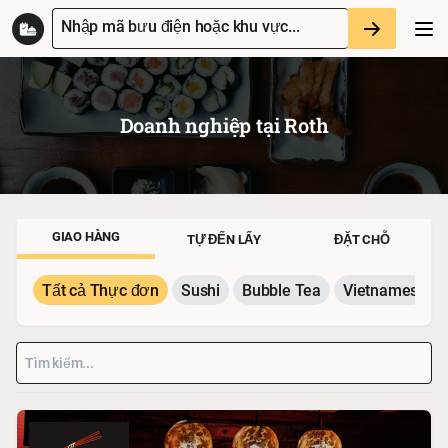
Nhập mã bưu điện hoặc khu vực...
Doanh nghiệp tại
Roth
GIAO HÀNG
TỰ ĐẾN LẤY
ĐẶT CHỖ
Tất cả Thực đơn
Sushi
Bubble Tea
Vietnamesisch