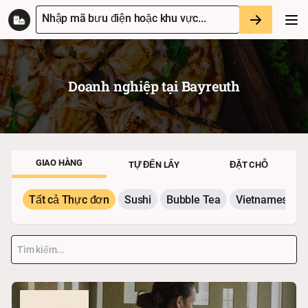
Nhập mã bưu điện hoặc khu vực...
Doanh nghiệp tại
Bayreuth
GIAO HÀNG
TỰ ĐẾN LẤY
ĐẶT CHỖ
Tất cả Thực đơn
Sushi
Bubble Tea
Vietnamesisch