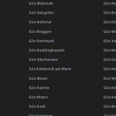
Gần Walsrode
Gần Re
Gần Salzgitter
Gần Bo
Gần Nettetal
Gần Em
Gần Brüggen
Gần We
Gần Dortmund
Gần Xa
Gần Recklinghausen
Gần M
Gần Oberhausen
Gần G
Gần Emmerich am Rhein
Gần Ke
Gần Wesel
Gần W
Gần Xanten
Gần Kö
Gần Moers
Gần Ko
Gần Goch
Gần Br
Gần Kevelaer
Gần Fi