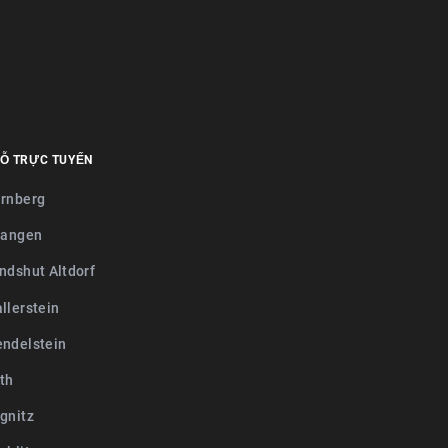
Ỗ TRỰC TUYẾN
rnberg
langen
ndshut Altdorf
llerstein
ndelstein
th
gnitz