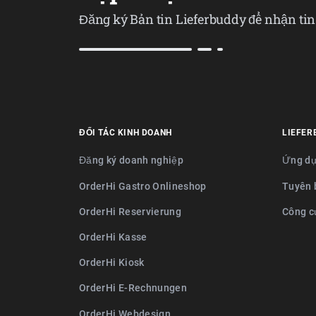
Đăng ký Bản tin Lieferbuddy để nhận ti
ĐỐI TÁC KINH DOANH
LIEFER
Đăng ký doanh nghiệp
Ứng dụ
OrderHi Gastro Onlineshop
Tuyên 
OrderHi Reservierung
Công c
OrderHi Kasse
OrderHi Kiosk
OrderHi E-Rechnungen
OrderHi Webdesign