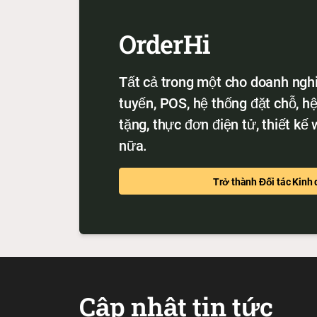
OrderHi
Tất cả trong một cho doanh ngh
tuyến, POS, hệ thống đặt chỗ, h
tặng, thực đơn điện tử, thiết kế
nữa.
Trở thành Đối tác Kinh
Cập nhật tin tức