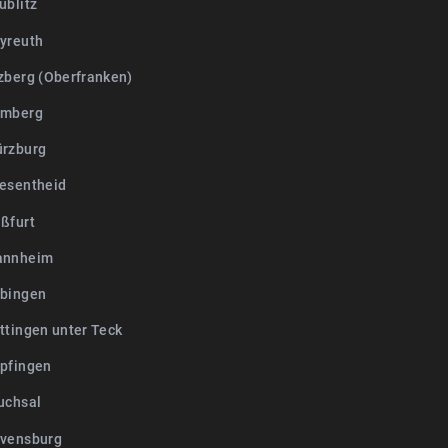
ublitz
yreuth
zberg (Oberfranken)
amberg
rzburg
esentheid
ßfurt
annheim
bingen
ttingen unter Teck
pfingen
uchsal
vensburg