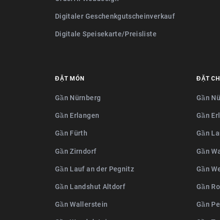
Digitaler Geschenkgutscheinverkauf
Digitale Speisekarte/Preisliste
ĐẶT MÓN
ĐẶT CH
Gần Nürnberg
Gần Nü
Gần Erlangen
Gần Er
Gần Fürth
Gần La
Gần Zirndorf
Gần Wa
Gần Lauf an der Pegnitz
Gần We
Gần Landshut Altdorf
Gần Ro
Gần Wallerstein
Gần Pe