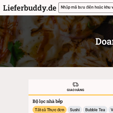
Lieferbuddy.de
Nhập mã bưu điện hoặc khu v
Doa
GIAO HÀNG
Bộ lọc nhà bếp
Tất cả Thực đơn
Sushi
Bubble Tea
V