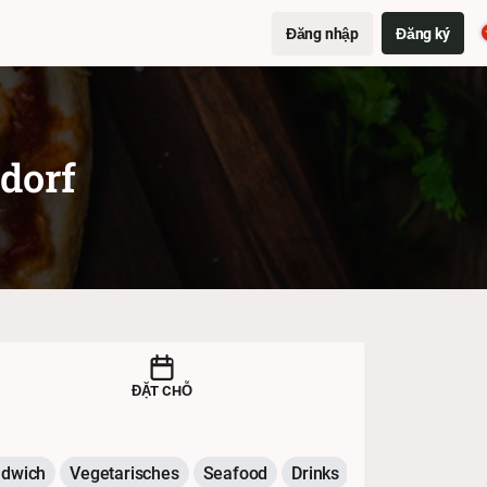
Đăng nhập
Đăng ký
dorf
ĐẶT CHỖ
dwich
Vegetarisches
Seafood
Drinks