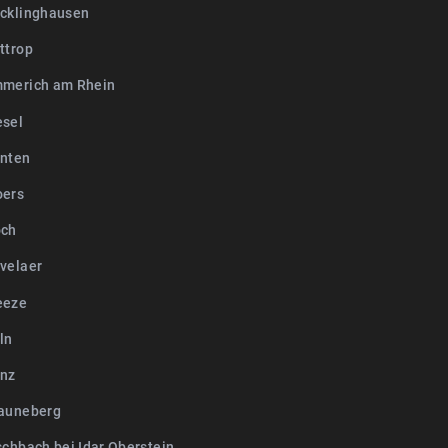
cklinghausen
ttrop
merich am Rhein
sel
nten
oers
och
velaer
eeze
ln
nz
auneberg
schbach bei Idar Oberstein