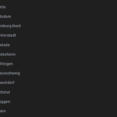
rlin
otsdam
mburg Nord
iterstadt
stede
ldesheim
ttingen
aunschweig
sseldorf
ttetal
üggen
sen