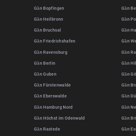
Gần Bopfingen
Gần Be
Gần Heilbronn
Gần P
Gần Bruchsal
Gần Ha
Gần Friedrichshafen
Gần We
Gần Ravensburg
Gần Ra
Gần Berlin
Gần Hi
Gần Guben
Gần Gö
Gần Fürstenwalde
Gần Br
Gần Eberswalde
Gần Dü
Gần Hamburg Nord
Gần Ne
Gần Höchst im Odenwald
Gần Br
Gần Rastede
Gần Es