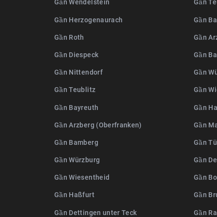
Gần Wendelstein
Gần Te
Gần Herzogenaurach
Gần Ba
Gần Roth
Gần Ar
Gần Diespeck
Gần B
Gần Nittendorf
Gần Wü
Gần Teublitz
Gần Wi
Gần Bayreuth
Gần Ha
Gần Arzberg (Oberfranken)
Gần M
Gần Bamberg
Gần Tü
Gần Würzburg
Gần De
Gần Wiesentheid
Gần Bo
Gần Haßfurt
Gần Br
Gần Dettingen unter Teck
Gần Ra