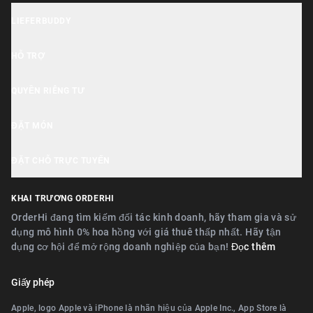
Đăng ký doanh nghiệp
LIEFERBUDDY
OrderHi Gastro Onlineshop
Ứng dụng Lieferbuddy
OrderHi Reservierung
HỖ TRỢ
Tuyên bố về Khả năng truy cập
OrderHi Kasse
Trung tâm trợ giúp
QUYỀN RIÊNG TƯ
Công cụ Kinh doanh
OrderHi Kiosk
Hỗ trợ khách hàng
Thông báo Cookie
ĐẶT MÓN
OrderHi E-Rechnungen
Giới thiệu doanh nghiệp
Chính sách quyền riêng tư
Gần Nürnberg
OrderHi Webdesign
ĐẶT CHỖ TRỰC TUYẾN
Điều khoản
Gần Erlangen
Digitaler Geschenkgutscheinverkauf
Gần Nürnberg
KHAI TRƯƠNG ORDERHI
Gần Fürth
Digitale Speisekarte/Preisliste
Gần Erlangen
OrderHi đang tìm kiếm đối tác kinh doanh, hãy tham gia và sử
Gần Zirndorf
dụng mô hình 0% hoa hồng với giá thuê thấp nhất. Hãy tận
Gần Landshut Altdorf
dụng cơ hội để mở rộng doanh nghiệp của bạn!
Đọc thêm
Gần Lauf an der Pegnitz
Gần Wallerstein
Gần Landshut Altdorf
Giấy phép
Gần Wendelstein
Gần Wallerstein
Apple, logo Apple và iPhone là nhãn hiệu của Apple Inc., App Store là