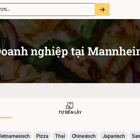
ực...
oanh nghiệp tại
Mannhei
TỰ ĐẾN LẤY
ietnamesisch
Pizza
Thai
Chinesisch
Japanisch
San