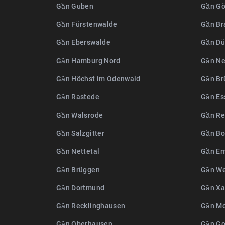
Gần Guben
Gần Gö
Gần Fürstenwalde
Gần Br
Gần Eberswalde
Gần Dü
Gần Hamburg Nord
Gần Ne
Gần Höchst im Odenwald
Gần Br
Gần Rastede
Gần Es
Gần Walsrode
Gần Re
Gần Salzgitter
Gần Bo
Gần Nettetal
Gần Em
Gần Brüggen
Gần We
Gần Dortmund
Gần Xa
Gần Recklinghausen
Gần M
Gần Oberhausen
Gần G