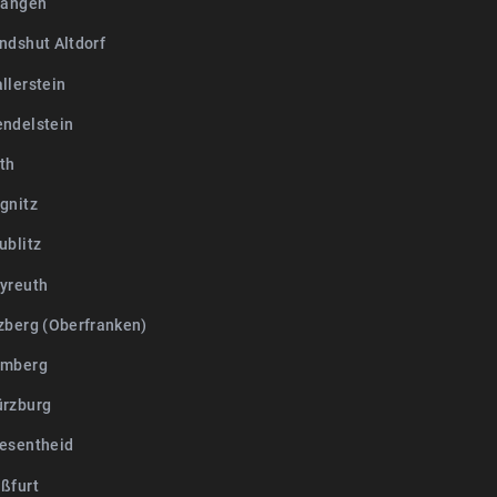
langen
ndshut Altdorf
llerstein
ndelstein
th
gnitz
ublitz
yreuth
zberg (Oberfranken)
amberg
rzburg
esentheid
ßfurt