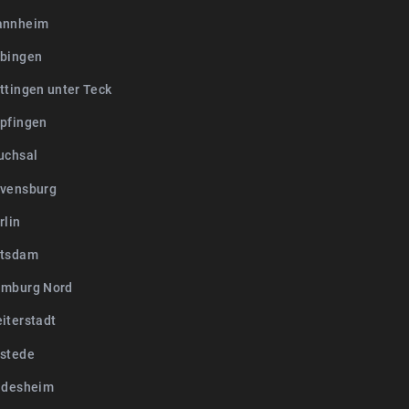
annheim
bingen
ttingen unter Teck
pfingen
uchsal
vensburg
rlin
otsdam
mburg Nord
iterstadt
stede
ldesheim