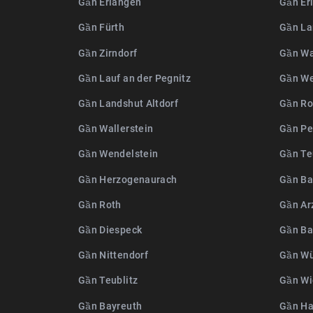
Gần Erlangen
Gần Er
Gần Fürth
Gần La
Gần Zirndorf
Gần Wa
Gần Lauf an der Pegnitz
Gần We
Gần Landshut Altdorf
Gần Ro
Gần Wallerstein
Gần Pe
Gần Wendelstein
Gần Te
Gần Herzogenaurach
Gần Ba
Gần Roth
Gần Ar
Gần Diespeck
Gần B
Gần Nittendorf
Gần Wü
Gần Teublitz
Gần Wi
Gần Bayreuth
Gần Ha