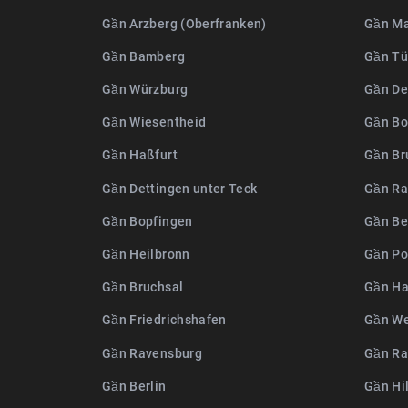
Gần Arzberg (Oberfranken)
Gần M
Gần Bamberg
Gần Tü
Gần Würzburg
Gần De
Gần Wiesentheid
Gần Bo
Gần Haßfurt
Gần Br
Gần Dettingen unter Teck
Gần Ra
Gần Bopfingen
Gần Be
Gần Heilbronn
Gần P
Gần Bruchsal
Gần Ha
Gần Friedrichshafen
Gần We
Gần Ravensburg
Gần Ra
Gần Berlin
Gần Hi