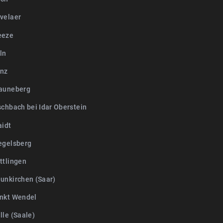
velaer
eeze
ln
nz
auneberg
schbach bei Idar Oberstein
aidt
egelsberg
ttlingen
unkirchen (Saar)
nkt Wendel
lle (Saale)