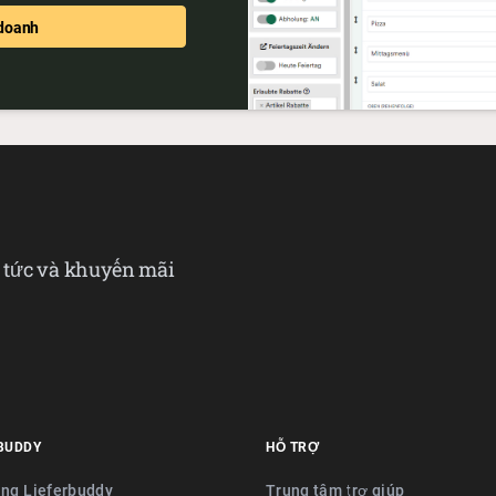
 doanh
n tức và khuyến mãi
BUDDY
HỖ TRỢ
ng Lieferbuddy
Trung tâm trợ giúp