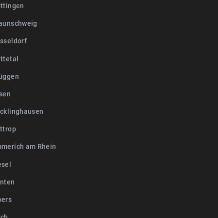
ttingen
aunschweig
sseldorf
ttetal
üggen
sen
cklinghausen
ttrop
merich am Rhein
sel
nten
oers
och