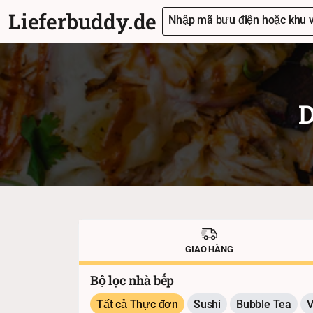
Lieferbuddy.de
Nhập mã bưu điện hoặc khu v
D
GIAO HÀNG
Bộ lọc nhà bếp
Tất cả Thực đơn
Sushi
Bubble Tea
V