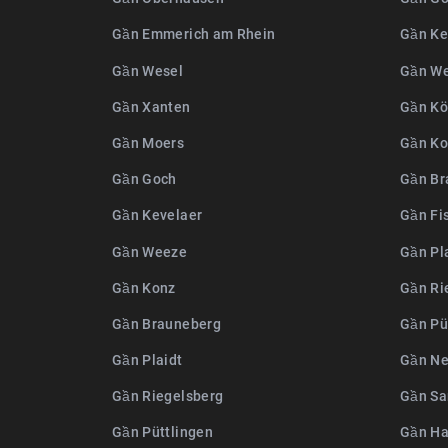
Gần Emmerich am Rhein
Gần Ke
Gần Wesel
Gần W
Gần Xanten
Gần Kö
Gần Moers
Gần Ko
Gần Goch
Gần Br
Gần Kevelaer
Gần Fi
Gần Weeze
Gần Pl
Gần Konz
Gần Ri
Gần Brauneberg
Gần Pü
Gần Plaidt
Gần Ne
Gần Riegelsberg
Gần Sa
Gần Püttlingen
Gần Ha