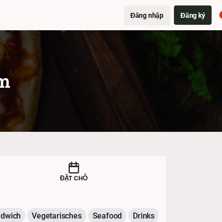
Đăng nhập
Đăng ký
m
ĐẶT CHỖ
dwich
Vegetarisches
Seafood
Drinks