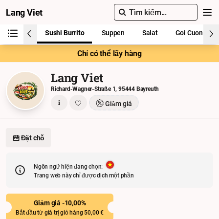
Lang Viet
Tìm kiếm...
Sushi Burrito
Suppen
Salat
Goi Cuon
Chỉ có thể lấy hàng
Lang Viet
Richard-Wagner-Straße 1, 95444 Bayreuth
Giảm giá
Đặt chỗ
Ngôn ngữ hiện đang chọn:
Trang web này chỉ được dịch một phần
Giảm giá -10,00%
Bắt đầu từ giá trị giỏ hàng 50,00 €