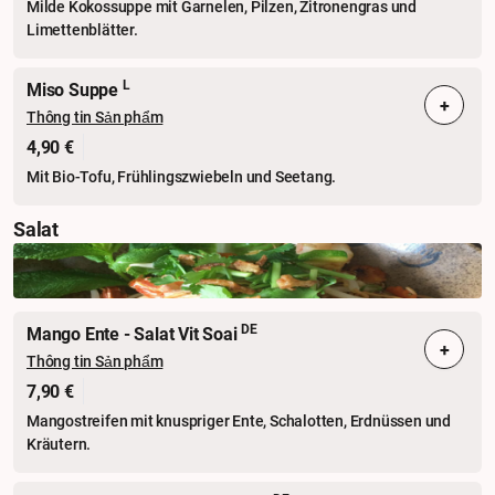
Milde Kokossuppe mit Garnelen, Pilzen, Zitronengras und
Limettenblätter.
L
Miso Suppe
+
Thông tin Sản phẩm
4,90 €
Mit Bio-Tofu, Frühlingszwiebeln und Seetang.
Salat
DE
Mango Ente - Salat Vit Soai
+
Thông tin Sản phẩm
7,90 €
Mangostreifen mit knuspriger Ente, Schalotten, Erdnüssen und
Kräutern.