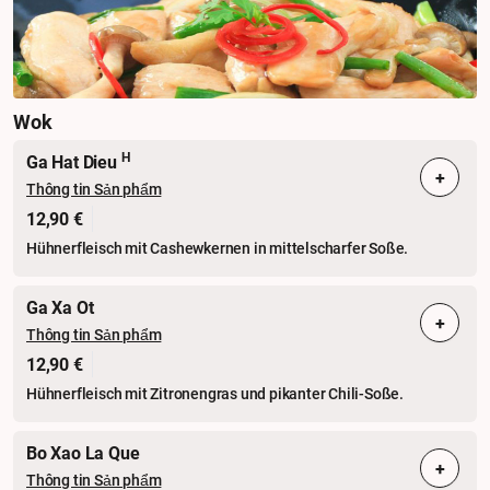
Wok
H
Ga Hat Dieu
+
Thông tin Sản phẩm
12,90 €
Hühnerfleisch mit Cashewkernen in mittelscharfer Soße.
Ga Xa Ot
+
Thông tin Sản phẩm
12,90 €
Hühnerfleisch mit Zitronengras und pikanter Chili-Soße.
Bo Xao La Que
+
Thông tin Sản phẩm