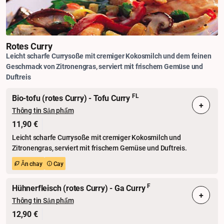
Rotes Curry
Leicht scharfe Currysoße mit cremiger Kokosmilch und dem feinen
Geschmack von Zitronengras, serviert mit frischem Gemüse und
Duftreis
FL
Bio-tofu (rotes Curry) - Tofu Curry
+
Thông tin Sản phẩm
11,90 €
Leicht scharfe Currysoße mit cremiger Kokosmilch und
Zitronengras, serviert mit frischem Gemüse und Duftreis.
Ăn chay
Cay
F
Hühnerfleisch (rotes Curry) - Ga Curry
+
Thông tin Sản phẩm
12,90 €