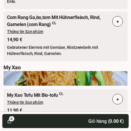
Ente.
Com Rang Ga,bo,tom Mit Hühnerfleisch, Rind,
+
CL
Garnelen (com Rang)
Thông tin Sản phẩm
14,90 €
Gebratener Eierreis mit Gemüse, Röstzwiebeln mit
Hühnerfleisch, Rind, Garnelen.
My Xao
CL
My Xao Tofu Mit Bio-tofu
+
Thông tin Sản phẩm
11,90 €
Eiernudeln mit Gemüse, Röstzwiebeln mit Bio-Tofu.
0
Giỏ hàng (
0.00
€
)
Ăn chay