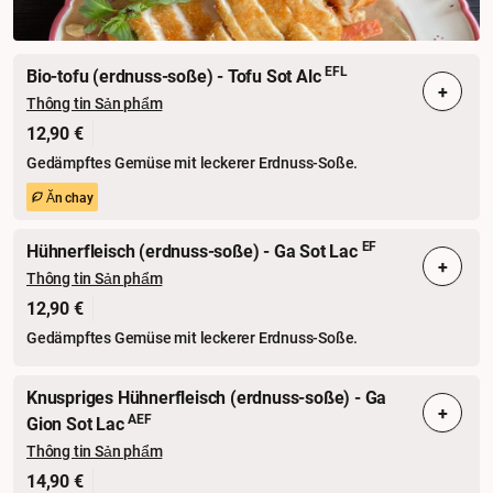
EFL
Bio-tofu (erdnuss-soße) - Tofu Sot Alc
+
Thông tin Sản phẩm
12,90 €
Gedämpftes Gemüse mit leckerer Erdnuss-Soße.
Ăn chay
EF
Hühnerfleisch (erdnuss-soße) - Ga Sot Lac
+
Thông tin Sản phẩm
12,90 €
Gedämpftes Gemüse mit leckerer Erdnuss-Soße.
Knuspriges Hühnerfleisch (erdnuss-soße) - Ga
+
AEF
Gion Sot Lac
Thông tin Sản phẩm
14,90 €