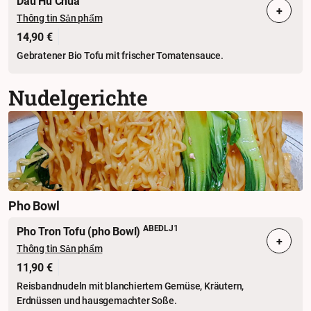
Dau Hu Chua
+
Thông tin Sản phẩm
14,90 €
Gebratener Bio Tofu mit frischer Tomatensauce.
Nudelgerichte
Pho Bowl
ABEDLJ1
Pho Tron Tofu (pho Bowl)
+
Thông tin Sản phẩm
11,90 €
Reisbandnudeln mit blanchiertem Gemüse, Kräutern,
Erdnüssen und hausgemachter Soße.