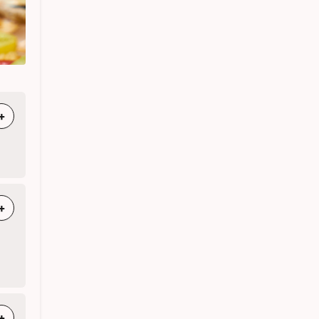
+
+
+