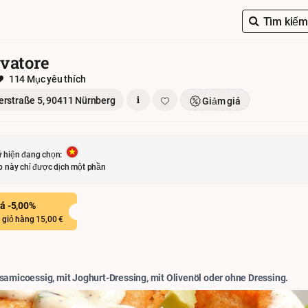
Tìm kiếm.
lvatore
114 Mục yêu thích
rstraße 5, 90411 Nürnberg
Giảm giá
 hiện đang chọn:
b này chỉ được dịch một phần
á -5,00%
ị giỏ hàng 15,00 €
samicoessig, mit Joghurt-Dressing, mit Olivenöl oder ohne Dressing.