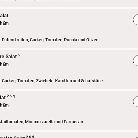
alat
phẩm
t Putenstreifen, Gurken, Tomaten, Rucola und Oliven
6
ore Salat
phẩm
it Gurken, Tomaten, Zwiebeln, Karotten und Schafskäse
2,6,g
lat
phẩm
ktailtomaten, Minimozzarella und Parmesan
2,6,d