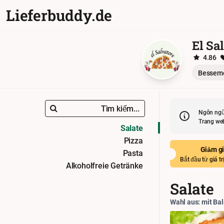
Lieferbuddy.de
El Sa
4.86
Besseme
Tìm kiếm...
Ngôn ngữ
Trang we
Salate
Pizza
Giảm gi
Pasta
Bắt đầu từ giá tr
Alkoholfreie Getränke
Salate
Wahl aus: mit Bal