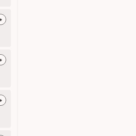
+
+
+