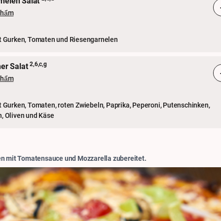
rnelen Salat
phẩm
it Gurken, Tomaten und Riesengarnelen
2,6,c,g
her Salat
phẩm
t Gurken, Tomaten, roten Zwiebeln, Paprika, Peperoni, Putenschinken,
n, Oliven und Käse
en mit Tomatensauce und Mozzarella zubereitet.