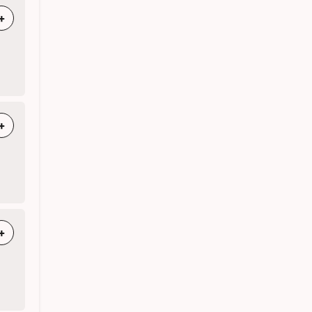
+
+
+