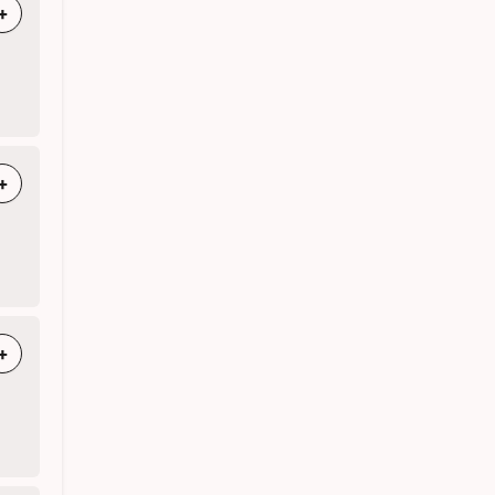
+
+
+