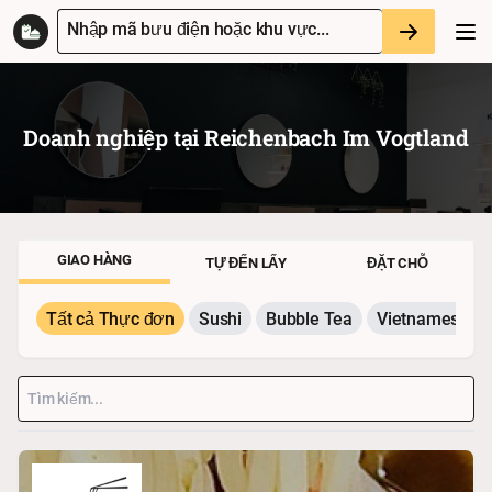
Nhập mã bưu điện hoặc khu vực...
Doanh nghiệp tại
Reichenbach Im Vogtland
GIAO HÀNG
TỰ ĐẾN LẤY
ĐẶT CHỖ
Tất cả Thực đơn
Sushi
Bubble Tea
Vietnamesisch