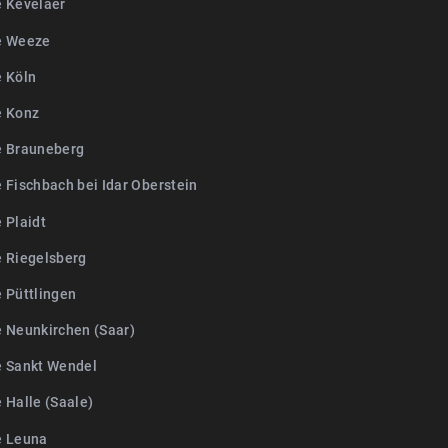
e Kevelaer
e Weeze
e Köln
e Konz
e Brauneberg
 Fischbach bei Idar Oberstein
 Plaidt
e Riegelsberg
e Püttlingen
e Neunkirchen (Saar)
e Sankt Wendel
 Halle (Saale)
e Leuna