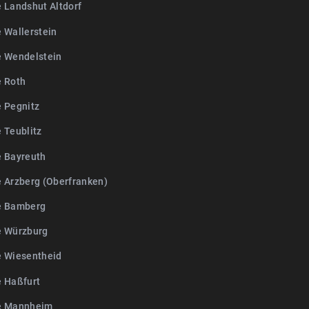
e Landshut Altdorf
e Wallerstein
e Wendelstein
e Roth
e Pegnitz
 Teublitz
e Bayreuth
e Arzberg (Oberfranken)
e Bamberg
e Würzburg
e Wiesentheid
e Haßfurt
e Mannheim