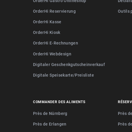
OrderHi Gastro Onlineshop
Déclara
OrderHi Reservierung
Outils 
OrderHi Kasse
OrderHi Kiosk
OrderHi E-Rechnungen
OrderHi Webdesign
Digitaler Geschenkgutscheinverkauf
Digitale Speisekarte/Preisliste
COMMANDER DES ALIMENTS
RÉSERV
Près de Nürnberg
Près d
Près de Erlangen
Près d