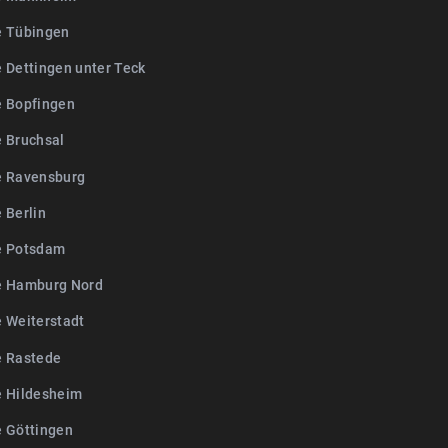
e Tübingen
e Dettingen unter Teck
e Bopfingen
e Bruchsal
e Ravensburg
 Berlin
e Potsdam
e Hamburg Nord
e Weiterstadt
e Rastede
e Hildesheim
e Göttingen