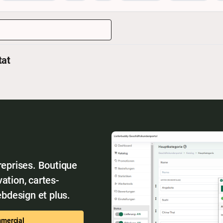
tat
reprises. Boutique
ation, cartes-
bdesign et plus.
mmercial