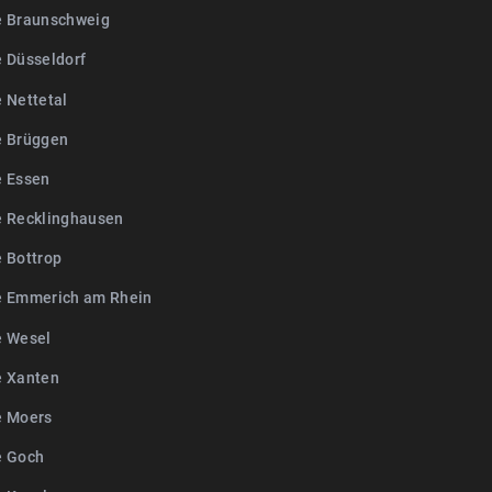
e Braunschweig
e Düsseldorf
 Nettetal
e Brüggen
e Essen
e Recklinghausen
e Bottrop
e Emmerich am Rhein
e Wesel
e Xanten
e Moers
e Goch