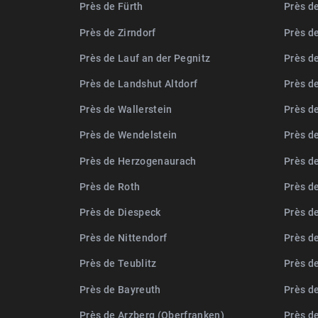
Près de Fürth
Près d
Près de Zirndorf
Près d
Près de Lauf an der Pegnitz
Près d
Près de Landshut Altdorf
Près d
Près de Wallerstein
Près d
Près de Wendelstein
Près de
Près de Herzogenaurach
Près d
Près de Roth
Près d
Près de Diespeck
Près d
Près de Nittendorf
Près d
Près de Teublitz
Près d
Près de Bayreuth
Près d
Près de Arzberg (Oberfranken)
Près d