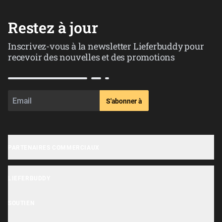
Restez à jour
Inscrivez-vous à la newsletter Lieferbuddy pour
recevoir des nouvelles et des promotions
S'abonner à
PARTENAIRES COMMERCIAUX
Inscription des entreprises
LIEFERBUDDY
OrderHi Gastro Onlineshop
Lieferbuddy App
OrderHi Reservierung
SOUTIEN
Déclaration d'accessibilité
OrderHi Kasse