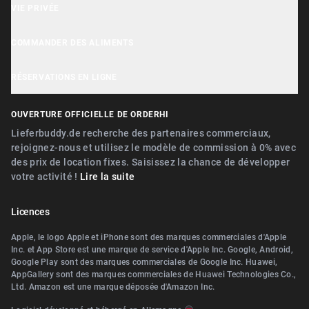
Centre d'aide
VIE PRIVÉE
Outils pour les entreprises
OrderHi Kiosk
Support client
Avis sur les cookies
COMMANDER DES ALIMENTS
OrderHi E-Rechnungen
Recommander des entreprises
Politique de confidentialité
Près de Nürnberg
OrderHi Webdesign
RÉSERVATIONS EN LIGNE
Conditions
Près de Erlangen
Digitaler Geschenkgutscheinverkauf
Près de Nürnberg
OUVERTURE OFFICIELLE DE ORDERHI
Près de Fürth
Digitale Speisekarte/Preisliste
Près de Erlangen
Lieferbuddy.de recherche des partenaires commerciaux,
Près de Zirndorf
rejoignez-nous et utilisez le modèle de commission à 0% avec
Près de Landshut Altdorf
des prix de location fixes. Saisissez la chance de développer
Près de Lauf an der Pegnitz
votre activité !
Lire la suite
Près de Wallerstein
Près de Landshut Altdorf
Près de Wendelstein
Licences
Près de Wallerstein
Près de Roth
Apple, le logo Apple et iPhone sont des marques commerciales d'Apple
Près de Wendelstein
Inc. et App Store est une marque de service d'Apple Inc. Google, Android,
Près de Pegnitz
Google Play sont des marques commerciales de Google Inc. Huawei,
Près de Herzogenaurach
AppGallery sont des marques commerciales de Huawei Technologies Co.,
Près de Teublitz
Ltd. Amazon est une marque déposée d'Amazon Inc.
Près de Roth
Près de Bayreuth