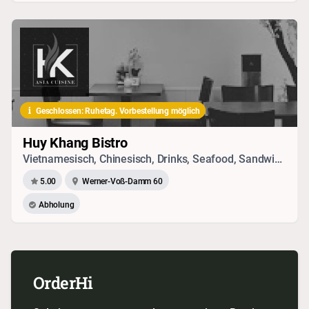
Geschlossen: Ruhetag. Vorbestellung möglich
Huy Khang Bistro
Vietnamesisch, Chinesisch, Drinks, Seafood, Sandwich, Vegetarisches, Japanisch
5.00
Werner-Voß-Damm 60
Abholung
OrderHi