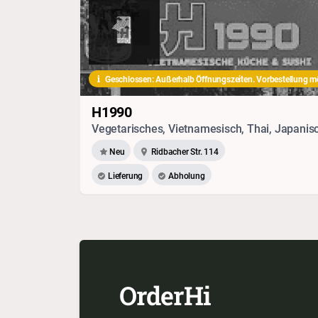
Geschlossen: Außerhalb Öffnungszeiten. Vorbestellung m
H1990
Neu
Ridbacher Str. 114
Lieferung
Abholung
OrderHi