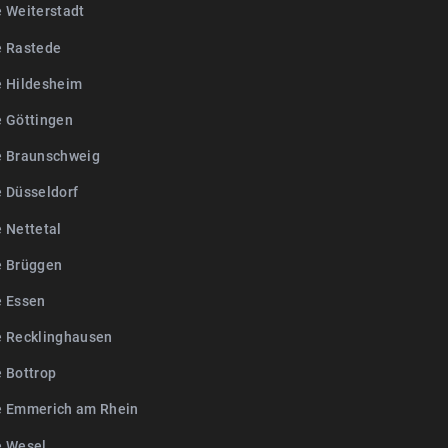
e Weiterstadt
e Rastede
e Hildesheim
e Göttingen
e Braunschweig
e Düsseldorf
 Nettetal
e Brüggen
e Essen
e Recklinghausen
e Bottrop
e Emmerich am Rhein
e Wesel