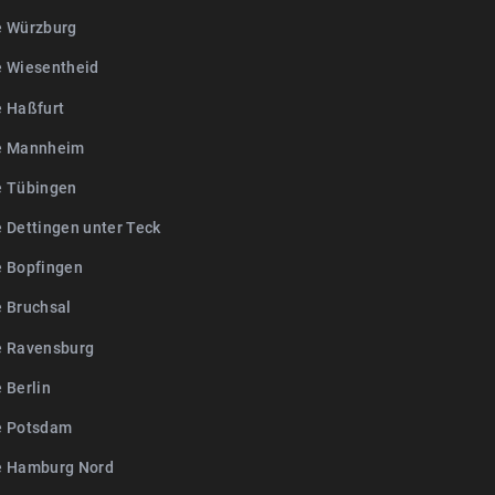
e Würzburg
e Wiesentheid
e Haßfurt
e Mannheim
e Tübingen
e Dettingen unter Teck
e Bopfingen
e Bruchsal
e Ravensburg
 Berlin
e Potsdam
e Hamburg Nord