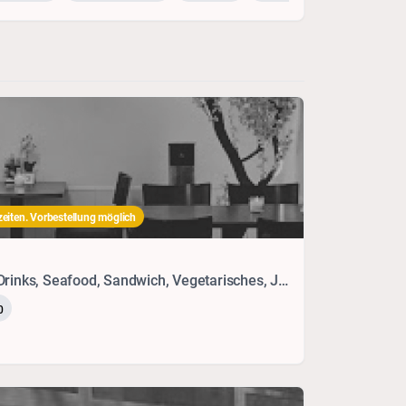
eiten. Vorbestellung möglich
Vietnamesisch, Chinesisch, Drinks, Seafood, Sandwich, Vegetarisches, Japanisch
0