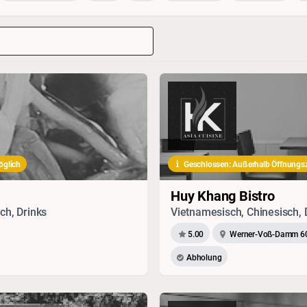
öglich
Geschlossen: Außerhalb Öffnungsz
Huy Khang Bistro
ch, Drinks
5.00
Werner-Voß-Damm 6
Abholung