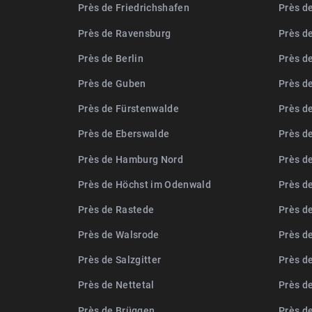
Près de Friedrichshafen
Près d
Près de Ravensburg
Près d
Près de Berlin
Près d
Près de Guben
Près d
Près de Fürstenwalde
Près d
Près de Eberswalde
Près d
Près de Hamburg Nord
Près de
Près de Höchst im Odenwald
Près d
Près de Rastede
Près d
Près de Walsrode
Près d
Près de Salzgitter
Près d
Près de Nettetal
Près d
Près de Brüggen
Près d