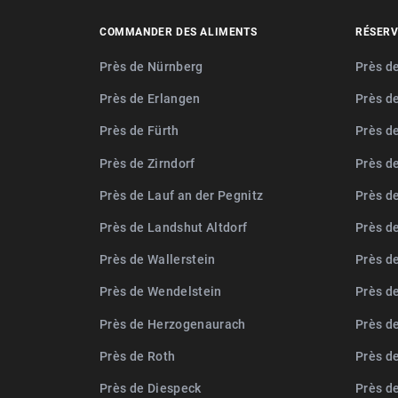
COMMANDER DES ALIMENTS
RÉSERV
Près de Nürnberg
Près d
Près de Erlangen
Près d
Près de Fürth
Près d
Près de Zirndorf
Près d
Près de Lauf an der Pegnitz
Près d
Près de Landshut Altdorf
Près d
Près de Wallerstein
Près d
Près de Wendelstein
Près de
Près de Herzogenaurach
Près d
Près de Roth
Près d
Près de Diespeck
Près d