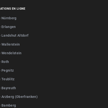
ATIONS EN LIGNE
e Nürnberg
e Erlangen
e Landshut Altdorf
e Wallerstein
e Wendelstein
e Roth
e Pegnitz
 Teublitz
e Bayreuth
e Arzberg (Oberfranken)
e Bamberg