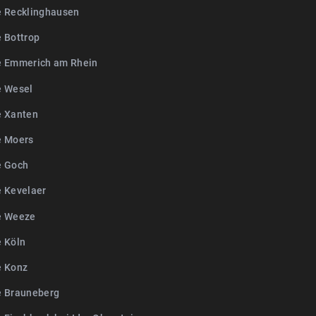
e Recklinghausen
e Bottrop
e Emmerich am Rhein
e Wesel
e Xanten
e Moers
e Goch
e Kevelaer
e Weeze
e Köln
e Konz
e Brauneberg