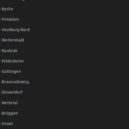
 Berlin
e Potsdam
e Hamburg Nord
e Weiterstadt
e Rastede
e Hildesheim
e Göttingen
e Braunschweig
e Düsseldorf
 Nettetal
e Brüggen
e Essen