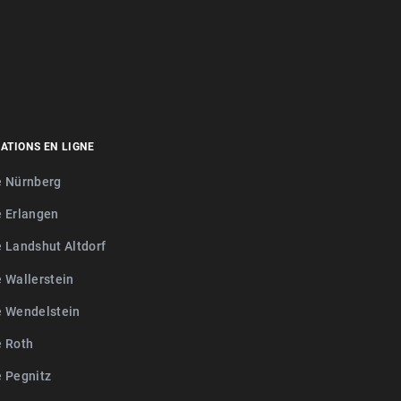
ATIONS EN LIGNE
e Nürnberg
e Erlangen
e Landshut Altdorf
e Wallerstein
e Wendelstein
e Roth
e Pegnitz