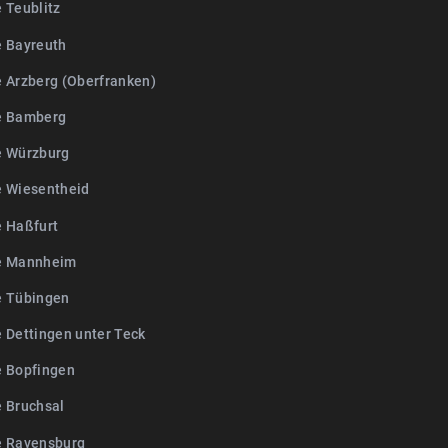
 Teublitz
e Bayreuth
e Arzberg (Oberfranken)
e Bamberg
e Würzburg
e Wiesentheid
e Haßfurt
e Mannheim
e Tübingen
e Dettingen unter Teck
e Bopfingen
e Bruchsal
e Ravensburg