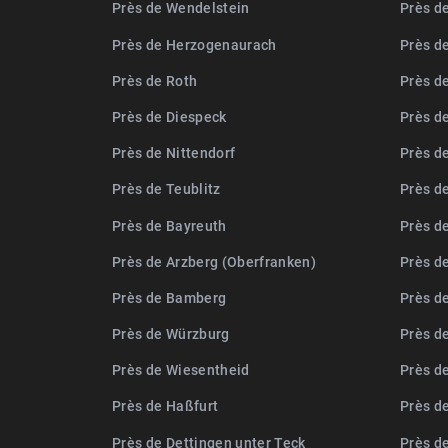
Près de Wendelstein
Près de
Près de Herzogenaurach
Près d
Près de Roth
Près d
Près de Diespeck
Près d
Près de Nittendorf
Près d
Près de Teublitz
Près d
Près de Bayreuth
Près d
Près de Arzberg (Oberfranken)
Près d
Près de Bamberg
Près d
Près de Würzburg
Près d
Près de Wiesentheid
Près d
Près de Haßfurt
Près d
Près de Dettingen unter Teck
Près d