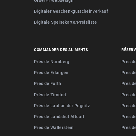
OrderHi Webdesign
Digitaler Geschenkgutscheinverkauf
Digitale Speisekarte/Preisliste
COMMANDER DES ALIMENTS
RÉSERV
Près de Nürnberg
Près d
Près de Erlangen
Près d
Près de Fürth
Près d
Près de Zirndorf
Près d
Près de Lauf an der Pegnitz
Près d
Près de Landshut Altdorf
Près d
Près de Wallerstein
Près d