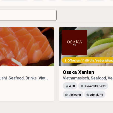
Öffnet um 11:00 Uhr. Vorbestellun
Osaka Xanten
Sandwich, Vegetarisches, Chinesisch, Thai, Sushi, Seafood, Drinks, Vietnamesisch, Japanisch
Vietnamesisch, Seafood, Veg
4.88
Klever Straße 31
Lieferung
Abholung