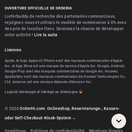
Digitaler Geschenkgutscheinverkauf
Près de Nürnberg
OUVERTURE OFFICIELLE DE ORDERHI
Près de Fürth
Digitale Speisekarte/Preisliste
Près de Erlangen
Lieferbuddy.de recherche des partenaires commerciaux,
Près de Zirndorf
rejoignez-nous et utilisez le modèle de commission à 0% avec
Près de Landshut Altdorf
des prix de location fixes. Saisissez la chance de développer
Près de Lauf an der Pegnitz
votre activité !
Lire la suite
Près de Wallerstein
Près de Landshut Altdorf
Près de Wendelstein
Licences
Près de Wallerstein
Près de Roth
Apple, le logo Apple et iPhone sont des marques commerciales d'Apple
Près de Wendelstein
Inc. et App Store est une marque de service d'Apple Inc. Google, Android,
Près de Pegnitz
Google Play sont des marques commerciales de Google Inc. Huawei,
Près de Herzogenaurach
AppGallery sont des marques commerciales de Huawei Technologies Co.,
Près de Teublitz
Ltd. Amazon est une marque déposée d'Amazon Inc.
Près de Roth
Près de Bayreuth
Logiciel développé et hébergé en Allemagne
Près de Diespeck
Près de Arzberg (Oberfranken)
Près de Nittendorf
© 2026
OrderHi.com
.
Onlineshop, Reservierungs-, Kassen-
Près de Bamberg
Près de Teublitz
oder Self-Checkout-Kiosk-System →
Près de Würzburg
Près de Bayreuth
Conditions
Politique de confidentialité
Mentions légales
Près de Wiesentheid