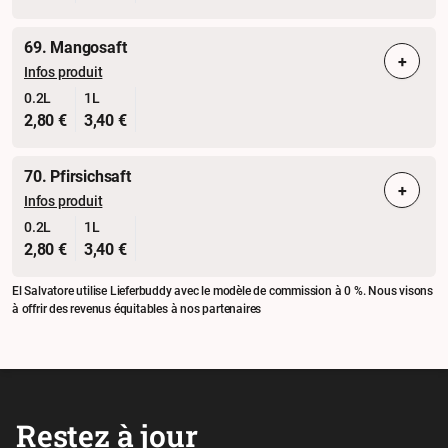
69. Mangosaft
+
Infos produit
0.2L
1L
2,80 €
3,40 €
70. Pfirsichsaft
+
Infos produit
0.2L
1L
2,80 €
3,40 €
El Salvatore utilise Lieferbuddy avec le modèle de commission à 0 %. Nous visons
à offrir des revenus équitables à nos partenaires
Restez à jour