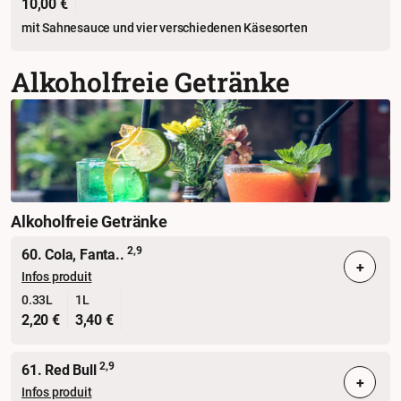
10,00 €
mit Sahnesauce und vier verschiedenen Käsesorten
Alkoholfreie Getränke
Alkoholfreie Getränke
2,9
60. Cola, Fanta..
+
Infos produit
0.33L
1L
2,20 €
3,40 €
2,9
61. Red Bull
+
Infos produit