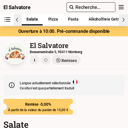
El Salvatore
Recherche...
Salate
Pizza
Pasta
Alkoholfreie Getränke
Ouverture à 10:00. Pré-commande disponible
El Salvatore
Bessemerstraße 5, 90411 Nürnberg
Remises
Langue actuellement sélectionnée:
Ce site n'est que partiellement traduit
Remise -5,00%
À partir de la valeur du panier de 15,00 €
Salate