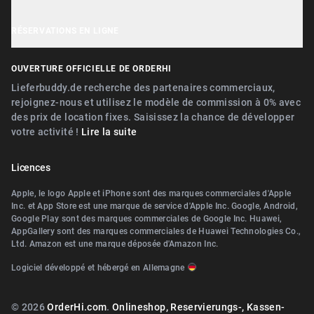
OrderHi E-Rechnungen
Recommander des entreprises
Politique de confidentialité
Près de Nürnberg
OrderHi Webdesign
RÉSERVATIONS EN LIGNE
Conditions
Près de Erlangen
Digitaler Geschenkgutscheinverkauf
Près de Nürnberg
OUVERTURE OFFICIELLE DE ORDERHI
Près de Fürth
Digitale Speisekarte/Preisliste
Près de Erlangen
Lieferbuddy.de recherche des partenaires commerciaux,
Près de Zirndorf
rejoignez-nous et utilisez le modèle de commission à 0% avec
Près de Landshut Altdorf
des prix de location fixes. Saisissez la chance de développer
Près de Lauf an der Pegnitz
votre activité !
Lire la suite
Près de Wallerstein
Près de Landshut Altdorf
Près de Wendelstein
Licences
Près de Wallerstein
Près de Roth
Apple, le logo Apple et iPhone sont des marques commerciales d'Apple
Près de Wendelstein
Inc. et App Store est une marque de service d'Apple Inc. Google, Android,
Près de Pegnitz
Google Play sont des marques commerciales de Google Inc. Huawei,
Près de Herzogenaurach
AppGallery sont des marques commerciales de Huawei Technologies Co.,
Près de Teublitz
Ltd. Amazon est une marque déposée d'Amazon Inc.
Près de Roth
Près de Bayreuth
Logiciel développé et hébergé en Allemagne
Près de Diespeck
Près de Arzberg (Oberfranken)
Près de Nittendorf
© 2026
OrderHi.com
.
Onlineshop, Reservierungs-, Kassen-
Près de Bamberg