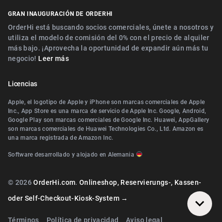
Digitaler Geschenkgutscheinverkauf
Cerca de Nürnberg
GRAN INAUGURACIÓN DE ORDERHI
Cerca de Fürth
Digitale Speisekarte/Preisliste
Cerca de Erlangen
OrderHi está buscando socios comerciales, únete a nosotros y
Cerca de Zirndorf
utiliza el modelo de comisión del 0% con el precio de alquiler
Cerca de Landshut Altdorf
más bajo. ¡Aprovecha la oportunidad de expandir aún más tu
Cerca de Lauf an der Pegnitz
negocio!
Leer más
Cerca de Wallerstein
Cerca de Landshut Altdorf
Cerca de Wendelstein
Licencias
Cerca de Wallerstein
Cerca de Roth
Apple, el logotipo de Apple y iPhone son marcas comerciales de Apple
Cerca de Wendelstein
Inc., App Store es una marca de servicio de Apple Inc. Google, Android,
Cerca de Pegnitz
Google Play son marcas comerciales de Google Inc. Huawei, AppGallery
Cerca de Herzogenaurach
son marcas comerciales de Huawei Technologies Co., Ltd. Amazon es
Cerca de Teublitz
una marca registrada de Amazon Inc.
Cerca de Roth
Cerca de Bayreuth
Software desarrollado y alojado en Alemania
Cerca de Diespeck
Cerca de Arzberg (Oberfranken)
Cerca de Nittendorf
© 2026
OrderHi.com
.
Onlineshop, Reservierungs-, Kassen-
Cerca de Bamberg
Cerca de Teublitz
oder Self-Checkout-Kiosk-System →
Cerca de Würzburg
Cerca de Bayreuth
Términos
Política de privacidad
Aviso legal
Cerca de Wiesentheid