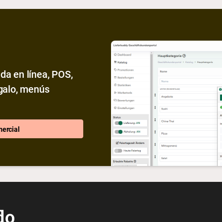
da en línea, POS,
egalo, menús
mercial
do