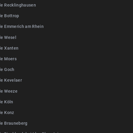
de Recklinghausen
de Bottrop
de Emmerich am Rhein
de Wesel
de Xanten
de Moers
de Goch
de Kevelaer
de Weeze
de Köln
de Konz
de Brauneberg