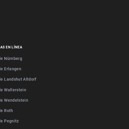
AS EN LÍNEA
de Nürnberg
de Erlangen
de Landshut Altdorf
de Wallerstein
de Wendelstein
de Roth
de Pegnitz