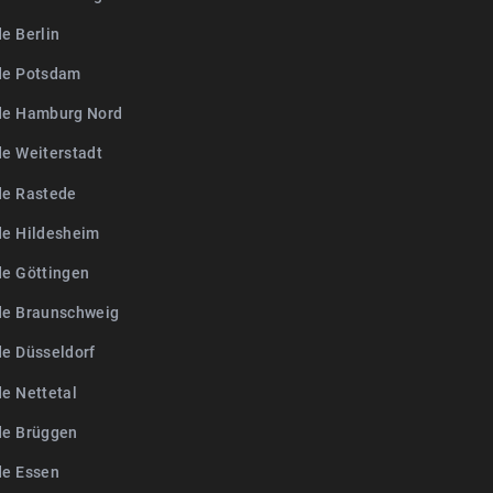
e Berlin
de Potsdam
de Hamburg Nord
de Weiterstadt
de Rastede
de Hildesheim
de Göttingen
de Braunschweig
de Düsseldorf
de Nettetal
de Brüggen
de Essen