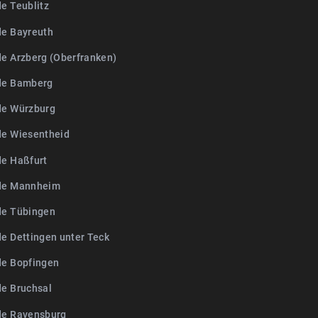
de Teublitz
de Bayreuth
de Arzberg (Oberfranken)
de Bamberg
de Würzburg
de Wiesentheid
de Haßfurt
de Mannheim
de Tübingen
de Dettingen unter Teck
de Bopfingen
de Bruchsal
de Ravensburg