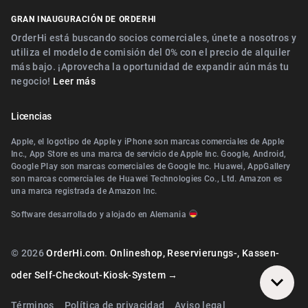
Digitaler Geschenkgutscheinverkauf
Cerca de Nürnberg
GRAN INAUGURACIÓN DE ORDERHI
Cerca de Fürth
Digitale Speisekarte/Preisliste
Cerca de Erlangen
OrderHi está buscando socios comerciales, únete a nosotros y
Cerca de Zirndorf
utiliza el modelo de comisión del 0% con el precio de alquiler
Cerca de Landshut Altdorf
más bajo. ¡Aprovecha la oportunidad de expandir aún más tu
Cerca de Lauf an der Pegnitz
negocio!
Leer más
Cerca de Wallerstein
Cerca de Landshut Altdorf
Cerca de Wendelstein
Licencias
Cerca de Wallerstein
Cerca de Roth
Apple, el logotipo de Apple y iPhone son marcas comerciales de Apple
Cerca de Wendelstein
Inc., App Store es una marca de servicio de Apple Inc. Google, Android,
Cerca de Pegnitz
Google Play son marcas comerciales de Google Inc. Huawei, AppGallery
Cerca de Herzogenaurach
son marcas comerciales de Huawei Technologies Co., Ltd. Amazon es
Cerca de Teublitz
una marca registrada de Amazon Inc.
Cerca de Roth
Cerca de Bayreuth
Software desarrollado y alojado en Alemania
Cerca de Diespeck
Cerca de Arzberg (Oberfranken)
Cerca de Nittendorf
© 2026
OrderHi.com
.
Onlineshop, Reservierungs-, Kassen-
Cerca de Bamberg
Cerca de Teublitz
oder Self-Checkout-Kiosk-System →
Cerca de Würzburg
Cerca de Bayreuth
Términos
Política de privacidad
Aviso legal
Cerca de Wiesentheid