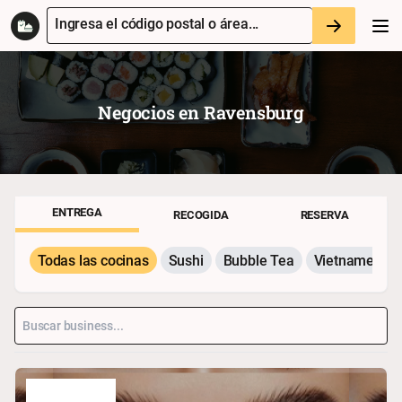
Ingresa el código postal o área...
Negocios en
Ravensburg
ENTREGA
RECOGIDA
RESERVA
Todas las cocinas
Sushi
Bubble Tea
Vietnamesisc