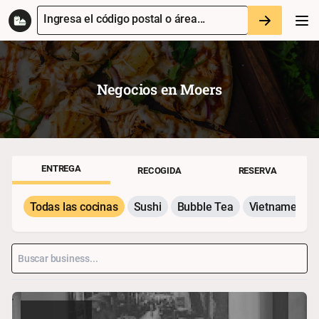
Ingresa el código postal o área...
Negocios en
Moers
ENTREGA
RECOGIDA
RESERVA
Todas las cocinas
Sushi
Bubble Tea
Vietnamesisc