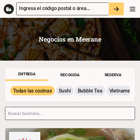
Ingresa el código postal o área...
Negocios en
Meerane
ENTREGA
RECOGIDA
RESERVA
Todas las cocinas
Sushi
Bubble Tea
Vietnamesisc