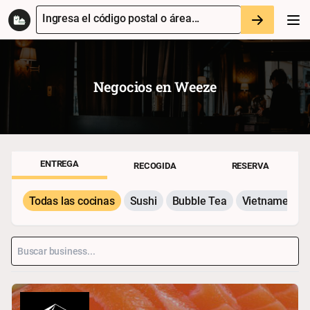
Ingresa el código postal o área...
Negocios en
Weeze
ENTREGA
RECOGIDA
RESERVA
Todas las cocinas
Sushi
Bubble Tea
Vietnamesisc