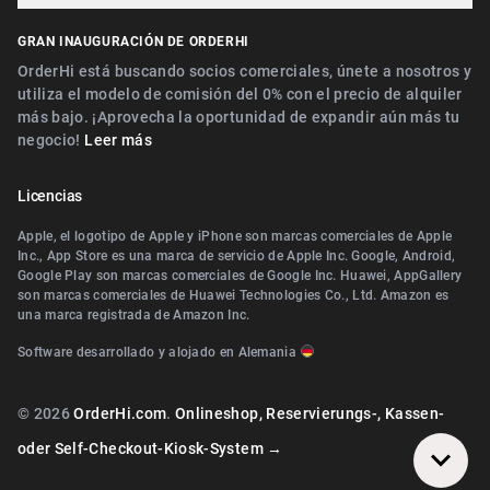
Cerca de Erlangen
Digitaler Geschenkgutscheinverkauf
Cerca de Nürnberg
GRAN INAUGURACIÓN DE ORDERHI
Cerca de Fürth
Digitale Speisekarte/Preisliste
Cerca de Erlangen
OrderHi está buscando socios comerciales, únete a nosotros y
Cerca de Zirndorf
utiliza el modelo de comisión del 0% con el precio de alquiler
Cerca de Landshut Altdorf
más bajo. ¡Aprovecha la oportunidad de expandir aún más tu
Cerca de Lauf an der Pegnitz
negocio!
Leer más
Cerca de Wallerstein
Cerca de Landshut Altdorf
Cerca de Wendelstein
Licencias
Cerca de Wallerstein
Cerca de Roth
Apple, el logotipo de Apple y iPhone son marcas comerciales de Apple
Cerca de Wendelstein
Inc., App Store es una marca de servicio de Apple Inc. Google, Android,
Cerca de Pegnitz
Google Play son marcas comerciales de Google Inc. Huawei, AppGallery
Cerca de Herzogenaurach
son marcas comerciales de Huawei Technologies Co., Ltd. Amazon es
Cerca de Teublitz
una marca registrada de Amazon Inc.
Cerca de Roth
Cerca de Bayreuth
Software desarrollado y alojado en Alemania
Cerca de Diespeck
Cerca de Arzberg (Oberfranken)
Cerca de Nittendorf
© 2026
OrderHi.com
.
Onlineshop, Reservierungs-, Kassen-
Cerca de Bamberg
Cerca de Teublitz
oder Self-Checkout-Kiosk-System →
Cerca de Würzburg
Cerca de Bayreuth