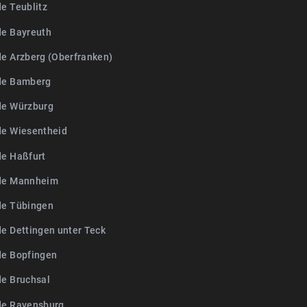
de Teublitz
de Bayreuth
de Arzberg (Oberfranken)
de Bamberg
de Würzburg
de Wiesentheid
de Haßfurt
de Mannheim
de Tübingen
de Dettingen unter Teck
de Bopfingen
de Bruchsal
de Ravensburg