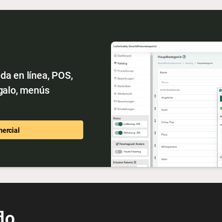
da en línea, POS,
egalo, menús
mercial
do