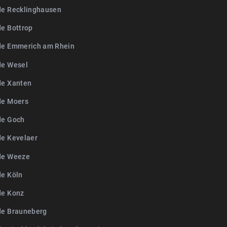
de Recklinghausen
de Bottrop
de Emmerich am Rhein
de Wesel
de Xanten
de Moers
de Goch
de Kevelaer
de Weeze
de Köln
de Konz
de Brauneberg