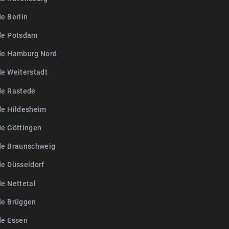
e Berlin
de Potsdam
de Hamburg Nord
de Weiterstadt
de Rastede
de Hildesheim
de Göttingen
de Braunschweig
de Düsseldorf
de Nettetal
de Brüggen
de Essen