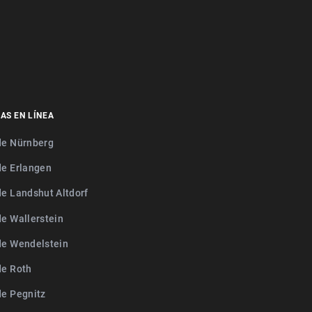
AS EN LÍNEA
de Nürnberg
de Erlangen
de Landshut Altdorf
de Wallerstein
de Wendelstein
de Roth
de Pegnitz