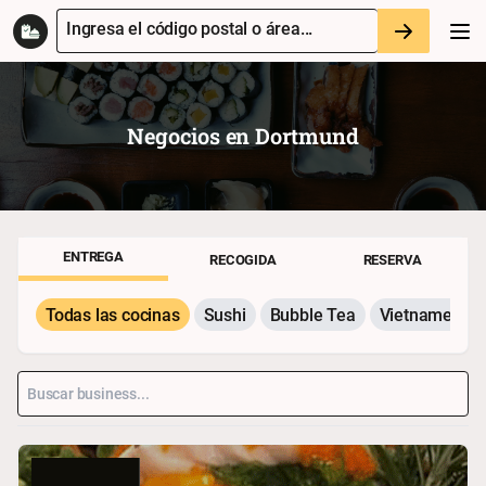
Ingresa el código postal o área...
Negocios en
Dortmund
ENTREGA
RECOGIDA
RESERVA
Todas las cocinas
Sushi
Bubble Tea
Vietnamesisc