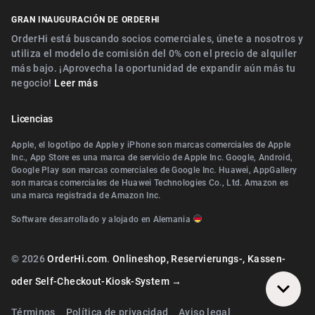
Digitaler Geschenkgutscheinverkauf
Cerca de Nürnberg
GRAN INAUGURACIÓN DE ORDERHI
Cerca de Fürth
Digitale Speisekarte/Preisliste
Cerca de Erlangen
OrderHi está buscando socios comerciales, únete a nosotros y
Cerca de Zirndorf
utiliza el modelo de comisión del 0% con el precio de alquiler
Cerca de Landshut Altdorf
más bajo. ¡Aprovecha la oportunidad de expandir aún más tu
Cerca de Lauf an der Pegnitz
negocio!
Leer más
Cerca de Wallerstein
Cerca de Landshut Altdorf
Cerca de Wendelstein
Licencias
Cerca de Wallerstein
Cerca de Roth
Apple, el logotipo de Apple y iPhone son marcas comerciales de Apple
Cerca de Wendelstein
Inc., App Store es una marca de servicio de Apple Inc. Google, Android,
Cerca de Pegnitz
Google Play son marcas comerciales de Google Inc. Huawei, AppGallery
Cerca de Herzogenaurach
son marcas comerciales de Huawei Technologies Co., Ltd. Amazon es
Cerca de Teublitz
una marca registrada de Amazon Inc.
Cerca de Roth
Cerca de Bayreuth
Software desarrollado y alojado en Alemania
Cerca de Diespeck
Cerca de Arzberg (Oberfranken)
Cerca de Nittendorf
© 2026
OrderHi.com
.
Onlineshop, Reservierungs-, Kassen-
Cerca de Bamberg
Cerca de Teublitz
oder Self-Checkout-Kiosk-System →
Cerca de Würzburg
Cerca de Bayreuth
Términos
Política de privacidad
Aviso legal
Cerca de Wiesentheid