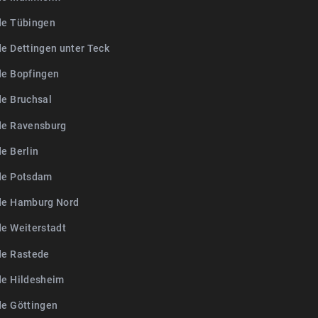
de Tübingen
de Dettingen unter Teck
de Bopfingen
de Bruchsal
de Ravensburg
e Berlin
de Potsdam
de Hamburg Nord
de Weiterstadt
de Rastede
de Hildesheim
de Göttingen