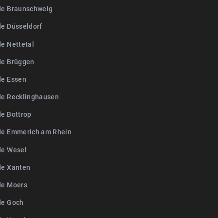
de Braunschweig
de Düsseldorf
de Nettetal
de Brüggen
de Essen
de Recklinghausen
de Bottrop
de Emmerich am Rhein
de Wesel
de Xanten
de Moers
de Goch