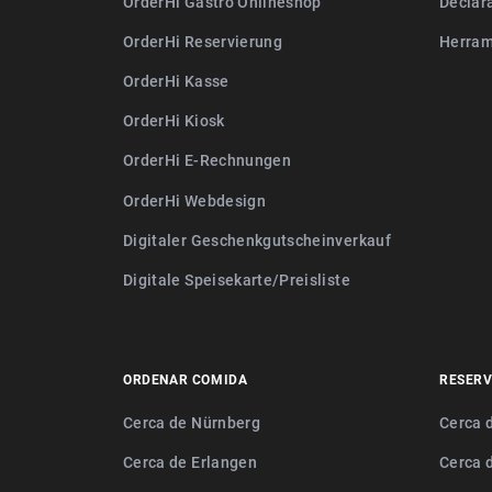
OrderHi Gastro Onlineshop
Declar
OrderHi Reservierung
Herram
OrderHi Kasse
OrderHi Kiosk
OrderHi E-Rechnungen
OrderHi Webdesign
Digitaler Geschenkgutscheinverkauf
Digitale Speisekarte/Preisliste
ORDENAR COMIDA
RESERV
Cerca de Nürnberg
Cerca 
Cerca de Erlangen
Cerca 