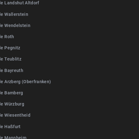
de Landshut Altdorf
de Wallerstein
de Wendelstein
de Roth
de Pegnitz
de Teublitz
de Bayreuth
de Arzberg (Oberfranken)
de Bamberg
de Würzburg
de Wiesentheid
de Haßfurt
de Mannheim