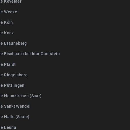
de Kevelaer
de Weeze
de Köln
de Konz
de Brauneberg
de Fischbach bei Idar Oberstein
e Plaidt
de Riegelsberg
de Püttlingen
de Neunkirchen (Saar)
de Sankt Wendel
e Halle (Saale)
de Leuna