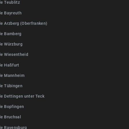
de Teublitz
de Bayreuth
de Arzberg (Oberfranken)
de Bamberg
de Würzburg
de Wiesentheid
de Haßfurt
de Mannheim
de Tübingen
de Dettingen unter Teck
de Bopfingen
de Bruchsal
de Ravensburg