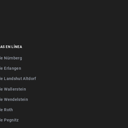
AS EN LÍNEA
de Nürnberg
de Erlangen
de Landshut Altdorf
de Wallerstein
de Wendelstein
de Roth
de Pegnitz