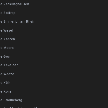
de Recklinghausen
de Bottrop
de Emmerich am Rhein
de Wesel
de Xanten
de Moers
de Goch
de Kevelaer
de Weeze
de Köln
de Konz
de Brauneberg