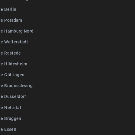
e Berlin
de Potsdam
de Hamburg Nord
de Weiterstadt
de Rastede
de Hildesheim
de Göttingen
de Braunschweig
de Düsseldorf
de Nettetal
de Brüggen
de Essen