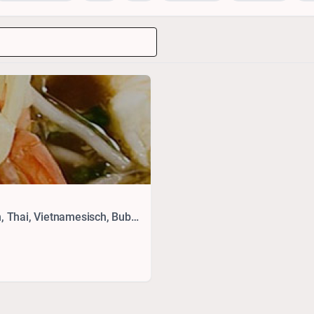
Japanisch, Seafood, Drinks, Sushi, Chinesisch, Thai, Vietnamesisch, Bubble Tea, Vegetarisches