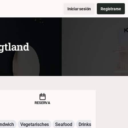
Iniciar sesión
Registrarse
gtland
RESERVA
ndwich
Vegetarisches
Seafood
Drinks