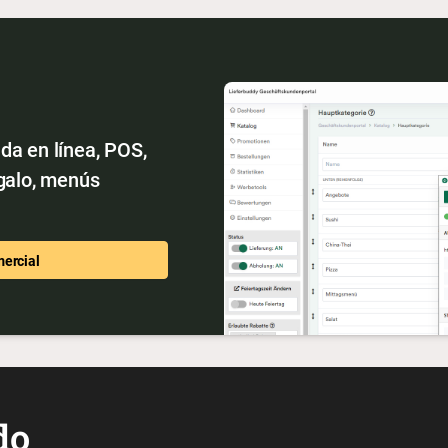
da en línea, POS,
egalo, menús
mercial
do