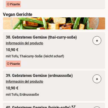
Picante
Vegan Gerichte
38. Gebratenes Gemüse (thai-curry-soße)
+
Información del producto
10,90 €
mit Tofu, Thaicurry-Soße (leicht scharf)
Picante
39. Gebratenes Gemüse (erdnusssoße)
+
Información del producto
10,90 €
mit Tofu, Erdnusssoße
K,F
40. Gebratenes Gemüse (hoisin-soße)