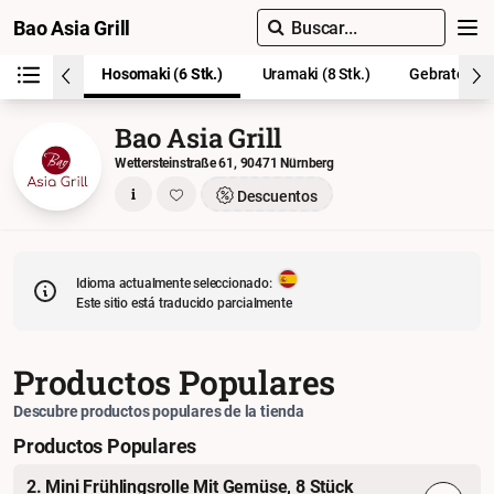
Bao Asia Grill
Buscar...
Cha Hanoi
Hosomaki (6 Stk.)
Uramaki (8 Stk.)
Gebratene S
Bao Asia Grill
Wettersteinstraße 61, 90471 Nürnberg
Descuentos
Idioma actualmente seleccionado:
Este sitio está traducido parcialmente
Productos Populares
Descubre productos populares de la tienda
Productos Populares
2. Mini Frühlingsrolle Mit Gemüse, 8 Stück