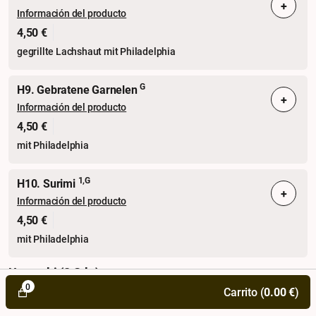
+
Información del producto
4,50 €
gegrillte Lachshaut mit Philadelphia
G
H9. Gebratene Garnelen
+
Información del producto
4,50 €
mit Philadelphia
1,G
H10. Surimi
+
Información del producto
4,50 €
mit Philadelphia
Uramaki (8 Stk.)
0
Carrito (
0.00
€
)