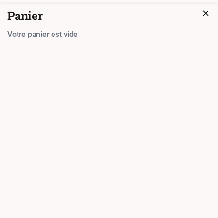
Rice and Fire
Panier
Ouverture à 12:00. Pré-commande disponible
Votre panier est vide
Vérifier le panier (
0.00
€)
Dos
Finir la commande à Rice and Fire
Mode de paiement
Carte (en
Espèces
personne)
Coupons et points de fidélité
Coupon