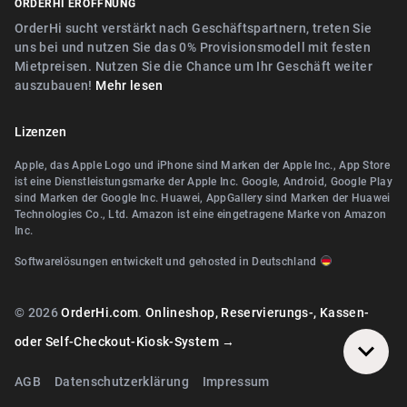
ORDERHI ERÖFFNUNG
Nähe Fürth
Digitale Speisekarte/Preisliste
Nähe Erlangen
OrderHi sucht verstärkt nach Geschäftspartnern, treten Sie
Nähe Zirndorf
uns bei und nutzen Sie das 0% Provisionsmodell mit festen
Nähe Landshut Altdorf
Mietpreisen. Nutzen Sie die Chance um Ihr Geschäft weiter
Nähe Lauf an der Pegnitz
auszubauen!
Mehr lesen
Nähe Wallerstein
Nähe Landshut Altdorf
Nähe Wendelstein
Lizenzen
Nähe Wallerstein
Nähe Roth
Apple, das Apple Logo und iPhone sind Marken der Apple Inc., App Store
Nähe Wendelstein
ist eine Dienstleistungsmarke der Apple Inc. Google, Android, Google Play
Nähe Pegnitz
sind Marken der Google Inc. Huawei, AppGallery sind Marken der Huawei
Nähe Herzogenaurach
Technologies Co., Ltd. Amazon ist eine eingetragene Marke von Amazon
Nähe Teublitz
Inc.
Nähe Roth
Nähe Bayreuth
Softwarelösungen entwickelt und gehosted in Deutschland
Nähe Diespeck
Nähe Arzberg (Oberfranken)
Nähe Nittendorf
© 2026
OrderHi.com
.
Onlineshop, Reservierungs-, Kassen-
Nähe Bamberg
Nähe Teublitz
oder Self-Checkout-Kiosk-System →
Nähe Würzburg
Nähe Bayreuth
AGB
Datenschutzerklärung
Impressum
Nähe Wiesentheid
Nähe Arzberg (Oberfranken)