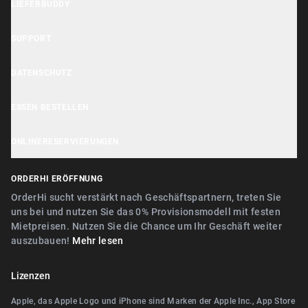
LIEFERBUDDY
OrderHi Gastro Onlineshop
Lieferbuddy App
OrderHi Reservierung
SUPPORT
Erklärung zur Barrierefreiheit
OrderHi Kasse
Hilfe Center
DATENSCHUTZ
Lieferbuddy Geschäftstools
OrderHi Kiosk
Kundensupport
Cookie Hinweis
ESSEN BESTELLEN
OrderHi E-Rechnungen
Geschäft empfehlen
Datenschutzerklärung
Nähe Nürnberg
OrderHi Webdesign
ONLINERESERVIERUNGEN
AGB
Nähe Erlangen
Digitaler Geschenkgutscheinverkauf
Nähe Nürnberg
ORDERHI ERÖFFNUNG
Nähe Fürth
Digitale Speisekarte/Preisliste
Nähe Erlangen
OrderHi sucht verstärkt nach Geschäftspartnern, treten Sie
Nähe Zirndorf
uns bei und nutzen Sie das 0% Provisionsmodell mit festen
Nähe Landshut Altdorf
Mietpreisen. Nutzen Sie die Chance um Ihr Geschäft weiter
Nähe Lauf an der Pegnitz
auszubauen!
Mehr lesen
Nähe Wallerstein
Nähe Landshut Altdorf
Nähe Wendelstein
Lizenzen
Nähe Wallerstein
Nähe Roth
Apple, das Apple Logo und iPhone sind Marken der Apple Inc., App Store