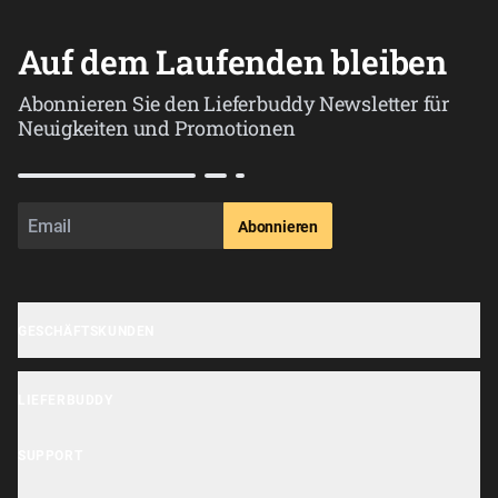
Auf dem Laufenden bleiben
Abonnieren Sie den Lieferbuddy Newsletter für
Neuigkeiten und Promotionen
Abonnieren
GESCHÄFTSKUNDEN
Geschäft anmelden
LIEFERBUDDY
OrderHi Gastro Onlineshop
Lieferbuddy App
OrderHi Reservierung
SUPPORT
Erklärung zur Barrierefreiheit
OrderHi Kasse