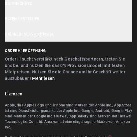
Hilfe Center
DATENSCHUTZ
Lieferbuddy Geschäftstools
OrderHi Kiosk
Kundensupport
Cookie Hinweis
ESSEN BESTELLEN
OrderHi E-Rechnungen
Geschäft empfehlen
Datenschutzerklärung
Nähe Nürnberg
OrderHi Webdesign
ONLINERESERVIERUNGEN
AGB
Nähe Erlangen
Digitaler Geschenkgutscheinverkauf
Nähe Nürnberg
ORDERHI ERÖFFNUNG
Nähe Fürth
Digitale Speisekarte/Preisliste
Nähe Erlangen
OrderHi sucht verstärkt nach Geschäftspartnern, treten Sie
Nähe Zirndorf
uns bei und nutzen Sie das 0% Provisionsmodell mit festen
Nähe Landshut Altdorf
Mietpreisen. Nutzen Sie die Chance um Ihr Geschäft weiter
Nähe Lauf an der Pegnitz
auszubauen!
Mehr lesen
Nähe Wallerstein
Nähe Landshut Altdorf
Nähe Wendelstein
Lizenzen
Nähe Wallerstein
Nähe Roth
Apple, das Apple Logo und iPhone sind Marken der Apple Inc., App Store
Nähe Wendelstein
ist eine Dienstleistungsmarke der Apple Inc. Google, Android, Google Play
Nähe Pegnitz
sind Marken der Google Inc. Huawei, AppGallery sind Marken der Huawei
Nähe Herzogenaurach
Technologies Co., Ltd. Amazon ist eine eingetragene Marke von Amazon
Nähe Teublitz
Inc.
Nähe Roth
Nähe Bayreuth