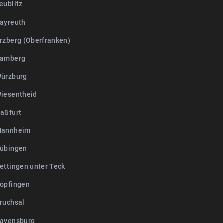
eublitz
ayreuth
rzberg (Oberfranken)
Bamberg
ürzburg
iesentheid
aßfurt
Mannheim
übingen
ettingen unter Teck
opfingen
ruchsal
avensburg