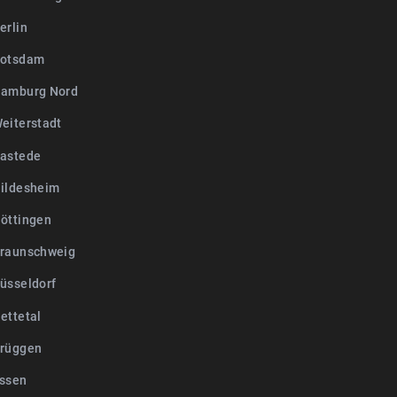
erlin
Potsdam
amburg Nord
eiterstadt
astede
ildesheim
öttingen
raunschweig
üsseldorf
ettetal
rüggen
ssen