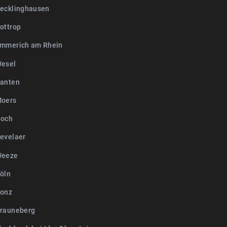
ecklinghausen
ottrop
mmerich am Rhein
esel
anten
Moers
Goch
evelaer
Weeze
öln
Konz
rauneberg