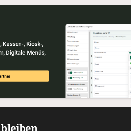
 Kassen-, Kiosk-,
m, Digitale Menüs,
artner
bleiben