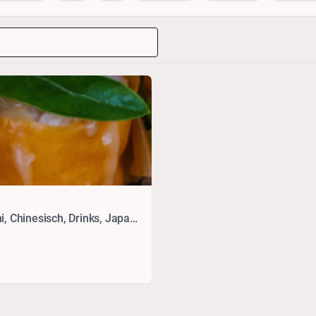
Vegetarisches, Vietnamesisch, Seafood, Sushi, Chinesisch, Drinks, Japanisch