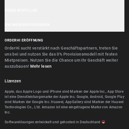
OrderHi Kiosk
Kundensupport
Cookie Hinweis
ESSEN BESTELLEN
OrderHi E-Rechnungen
Geschäft empfehlen
Datenschutzerklärung
Nähe Nürnberg
OrderHi Webdesign
ONLINERESERVIERUNGEN
AGB
Nähe Erlangen
Digitaler Geschenkgutscheinverkauf
Nähe Nürnberg
ORDERHI ERÖFFNUNG
Nähe Fürth
Digitale Speisekarte/Preisliste
Nähe Erlangen
OrderHi sucht verstärkt nach Geschäftspartnern, treten Sie
Nähe Zirndorf
uns bei und nutzen Sie das 0% Provisionsmodell mit festen
Nähe Landshut Altdorf
Mietpreisen. Nutzen Sie die Chance um Ihr Geschäft weiter
Nähe Lauf an der Pegnitz
auszubauen!
Mehr lesen
Nähe Wallerstein
Nähe Landshut Altdorf
Nähe Wendelstein
Lizenzen
Nähe Wallerstein
Nähe Roth
Apple, das Apple Logo und iPhone sind Marken der Apple Inc., App Store
Nähe Wendelstein
ist eine Dienstleistungsmarke der Apple Inc. Google, Android, Google Play
Nähe Pegnitz
sind Marken der Google Inc. Huawei, AppGallery sind Marken der Huawei
Nähe Herzogenaurach
Technologies Co., Ltd. Amazon ist eine eingetragene Marke von Amazon
Nähe Teublitz
Inc.
Nähe Roth
Nähe Bayreuth
Softwarelösungen entwickelt und gehosted in Deutschland
Nähe Diespeck