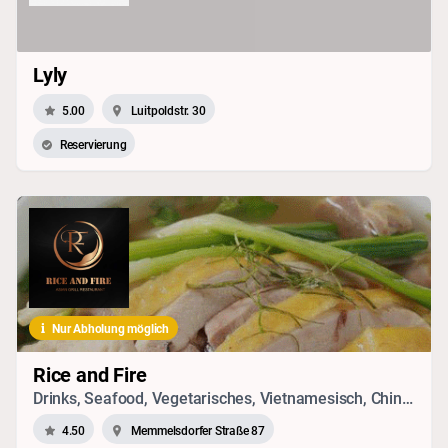
Lyly
5.00
Luitpoldstr. 30
Reservierung
Nur Abholung möglich
Rice and Fire
Drinks, Seafood, Vegetarisches, Vietnamesisch, Chinesisch, Japanisch, Thai
4.50
Memmelsdorfer Straße 87