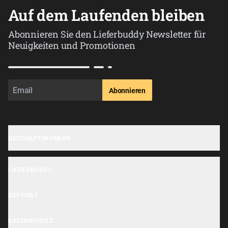
Auf dem Laufenden bleiben
Abonnieren Sie den Lieferbuddy Newsletter für
Neuigkeiten und Promotionen
Abonnieren
GESCHÄFTSKUNDEN
Geschäft anmelden
LIEFERBUDDY
OrderHi Gastro Onlineshop
Lieferbuddy App
OrderHi Reservierung
SUPPORT
Erklärung zur Barrierefreiheit
OrderHi Kasse
Hilfe Center
DATENSCHUTZ
Lieferbuddy Geschäftstools