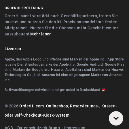
Digitaler Geschenkgutscheinverkauf
Nähe Nürnberg
ORDERHI ERÖFFNUNG
Nähe Fürth
Digitale Speisekarte/Preisliste
Nähe Erlangen
OrderHi sucht verstärkt nach Geschäftspartnern, treten Sie
Nähe Zirndorf
uns bei und nutzen Sie das 0% Provisionsmodell mit festen
Nähe Landshut Altdorf
Mietpreisen. Nutzen Sie die Chance um Ihr Geschäft weiter
Nähe Lauf an der Pegnitz
auszubauen!
Mehr lesen
Nähe Wallerstein
Nähe Landshut Altdorf
Nähe Wendelstein
Lizenzen
Nähe Wallerstein
Nähe Roth
Apple, das Apple Logo und iPhone sind Marken der Apple Inc., App Store
Nähe Wendelstein
ist eine Dienstleistungsmarke der Apple Inc. Google, Android, Google Play
Nähe Pegnitz
sind Marken der Google Inc. Huawei, AppGallery sind Marken der Huawei
Nähe Herzogenaurach
Technologies Co., Ltd. Amazon ist eine eingetragene Marke von Amazon
Nähe Teublitz
Inc.
Nähe Roth
Nähe Bayreuth
Softwarelösungen entwickelt und gehosted in Deutschland
Nähe Diespeck
Nähe Arzberg (Oberfranken)
Nähe Nittendorf
© 2026
OrderHi.com
.
Onlineshop, Reservierungs-, Kassen-
Nähe Bamberg
Nähe Teublitz
oder Self-Checkout-Kiosk-System →
Nähe Würzburg
Nähe Bayreuth
AGB
Datenschutzerklärung
Impressum
Nähe Wiesentheid