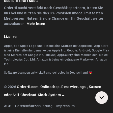
ORDERHI ERÖFFNUNG
Nähe Fürth
Digitale Speisekarte/Preisliste
Nähe Erlangen
OrderHi sucht verstärkt nach Geschäftspartnern, treten Sie
Nähe Zirndorf
uns bei und nutzen Sie das 0% Provisionsmodell mit festen
Nähe Landshut Altdorf
Mietpreisen. Nutzen Sie die Chance um Ihr Geschäft weiter
Nähe Lauf an der Pegnitz
auszubauen!
Mehr lesen
Nähe Wallerstein
Nähe Landshut Altdorf
Nähe Wendelstein
Lizenzen
Nähe Wallerstein
Nähe Roth
Apple, das Apple Logo und iPhone sind Marken der Apple Inc., App Store
Nähe Wendelstein
ist eine Dienstleistungsmarke der Apple Inc. Google, Android, Google Play
Nähe Pegnitz
sind Marken der Google Inc. Huawei, AppGallery sind Marken der Huawei
Nähe Herzogenaurach
Technologies Co., Ltd. Amazon ist eine eingetragene Marke von Amazon
Nähe Teublitz
Inc.
Nähe Roth
Nähe Bayreuth
Softwarelösungen entwickelt und gehosted in Deutschland
Nähe Diespeck
Nähe Arzberg (Oberfranken)
Nähe Nittendorf
© 2026
OrderHi.com
.
Onlineshop, Reservierungs-, Kassen-
Nähe Bamberg
Nähe Teublitz
oder Self-Checkout-Kiosk-System →
Nähe Würzburg
Nähe Bayreuth
AGB
Datenschutzerklärung
Impressum
Nähe Wiesentheid
Nähe Arzberg (Oberfranken)