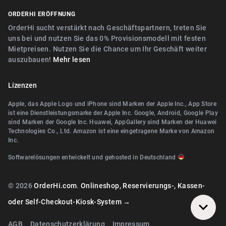
Digitaler Geschenkgutscheinverkauf
Nähe Nürnberg
ORDERHI ERÖFFNUNG
Nähe Fürth
Digitale Speisekarte/Preisliste
Nähe Erlangen
OrderHi sucht verstärkt nach Geschäftspartnern, treten Sie
Nähe Zirndorf
uns bei und nutzen Sie das 0% Provisionsmodell mit festen
Nähe Landshut Altdorf
Mietpreisen. Nutzen Sie die Chance um Ihr Geschäft weiter
Nähe Lauf an der Pegnitz
auszubauen!
Mehr lesen
Nähe Wallerstein
Nähe Landshut Altdorf
Nähe Wendelstein
Lizenzen
Nähe Wallerstein
Nähe Roth
Apple, das Apple Logo und iPhone sind Marken der Apple Inc., App Store
Nähe Wendelstein
ist eine Dienstleistungsmarke der Apple Inc. Google, Android, Google Play
Nähe Pegnitz
sind Marken der Google Inc. Huawei, AppGallery sind Marken der Huawei
Nähe Herzogenaurach
Technologies Co., Ltd. Amazon ist eine eingetragene Marke von Amazon
Nähe Teublitz
Inc.
Nähe Roth
Nähe Bayreuth
Softwarelösungen entwickelt und gehosted in Deutschland
Nähe Diespeck
Nähe Arzberg (Oberfranken)
Nähe Nittendorf
© 2026
OrderHi.com
.
Onlineshop, Reservierungs-, Kassen-
Nähe Bamberg
Nähe Teublitz
oder Self-Checkout-Kiosk-System →
Nähe Würzburg
Nähe Bayreuth
AGB
Datenschutzerklärung
Impressum
Nähe Wiesentheid