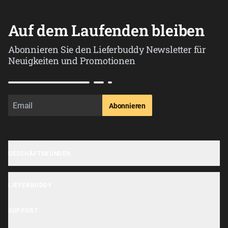
Auf dem Laufenden bleiben
Abonnieren Sie den Lieferbuddy Newsletter für
Neuigkeiten und Promotionen
Abonnieren
GESCHÄFTSKUNDEN
Geschäft anmelden
LIEFERBUDDY
OrderHi Gastro Onlineshop
Lieferbuddy App
OrderHi Reservierung
SUPPORT
Erklärung zur Barrierefreiheit