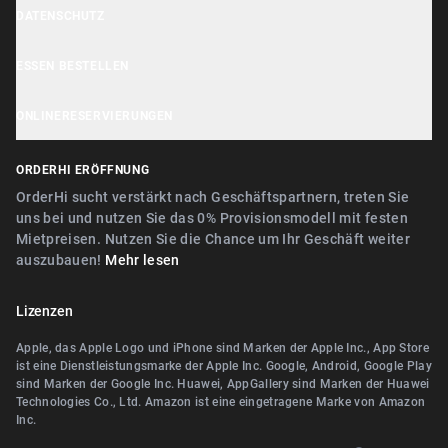
OrderHi Kasse
Hilfe Center
DATENSCHUTZ
Lieferbuddy Geschäftstools
OrderHi Kiosk
Kundensupport
Cookie Hinweis
ESSEN BESTELLEN
OrderHi E-Rechnungen
Geschäft empfehlen
Datenschutzerklärung
Nähe Nürnberg
OrderHi Webdesign
ONLINERESERVIERUNGEN
AGB
Nähe Erlangen
Digitaler Geschenkgutscheinverkauf
Nähe Nürnberg
ORDERHI ERÖFFNUNG
Nähe Fürth
Digitale Speisekarte/Preisliste
Nähe Erlangen
OrderHi sucht verstärkt nach Geschäftspartnern, treten Sie
Nähe Zirndorf
uns bei und nutzen Sie das 0% Provisionsmodell mit festen
Nähe Landshut Altdorf
Mietpreisen. Nutzen Sie die Chance um Ihr Geschäft weiter
Nähe Lauf an der Pegnitz
auszubauen!
Mehr lesen
Nähe Wallerstein
Nähe Landshut Altdorf
Nähe Wendelstein
Lizenzen
Nähe Wallerstein
Nähe Roth
Apple, das Apple Logo und iPhone sind Marken der Apple Inc., App Store
Nähe Wendelstein
ist eine Dienstleistungsmarke der Apple Inc. Google, Android, Google Play
Nähe Pegnitz
sind Marken der Google Inc. Huawei, AppGallery sind Marken der Huawei
Nähe Herzogenaurach
Technologies Co., Ltd. Amazon ist eine eingetragene Marke von Amazon
Nähe Teublitz
Inc.
Nähe Roth
Nähe Bayreuth