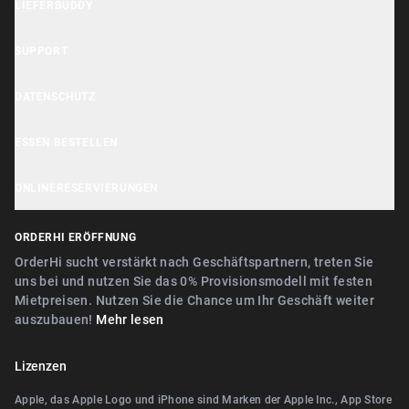
LIEFERBUDDY
OrderHi Gastro Onlineshop
Lieferbuddy App
OrderHi Reservierung
SUPPORT
Erklärung zur Barrierefreiheit
OrderHi Kasse
Hilfe Center
DATENSCHUTZ
Lieferbuddy Geschäftstools
OrderHi Kiosk
Kundensupport
Cookie Hinweis
ESSEN BESTELLEN
OrderHi E-Rechnungen
Geschäft empfehlen
Datenschutzerklärung
Nähe Nürnberg
OrderHi Webdesign
ONLINERESERVIERUNGEN
AGB
Nähe Erlangen
Digitaler Geschenkgutscheinverkauf
Nähe Nürnberg
ORDERHI ERÖFFNUNG
Nähe Fürth
Digitale Speisekarte/Preisliste
Nähe Erlangen
OrderHi sucht verstärkt nach Geschäftspartnern, treten Sie
Nähe Zirndorf
uns bei und nutzen Sie das 0% Provisionsmodell mit festen
Nähe Landshut Altdorf
Mietpreisen. Nutzen Sie die Chance um Ihr Geschäft weiter
Nähe Lauf an der Pegnitz
auszubauen!
Mehr lesen
Nähe Wallerstein
Nähe Landshut Altdorf
Nähe Wendelstein
Lizenzen
Nähe Wallerstein
Nähe Roth
Apple, das Apple Logo und iPhone sind Marken der Apple Inc., App Store