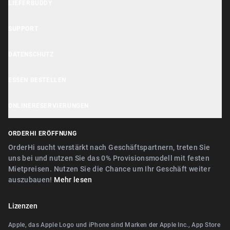
LIEFERBUDDY
OrderHi Gastro Onlineshop
Lieferbuddy App
OrderHi Reservierung
SUPPORT
Erklärung zur Barrierefreiheit
OrderHi Kasse
Hilfe Center
DATENSCHUTZ
Lieferbuddy Geschäftstools
OrderHi Kiosk
Kundensupport
Cookie Hinweis
ESSEN BESTELLEN
OrderHi E-Rechnungen
Geschäft empfehlen
Datenschutzerklärung
Nähe Nürnberg
OrderHi Webdesign
ONLINERESERVIERUNGEN
AGB
Nähe Erlangen
Digitaler Geschenkgutscheinverkauf
Nähe Nürnberg
ORDERHI ERÖFFNUNG
Nähe Fürth
Digitale Speisekarte/Preisliste
Nähe Erlangen
OrderHi sucht verstärkt nach Geschäftspartnern, treten Sie
Nähe Zirndorf
uns bei und nutzen Sie das 0% Provisionsmodell mit festen
Nähe Landshut Altdorf
Mietpreisen. Nutzen Sie die Chance um Ihr Geschäft weiter
Nähe Lauf an der Pegnitz
auszubauen!
Mehr lesen
Nähe Wallerstein
Nähe Landshut Altdorf
Nähe Wendelstein
Lizenzen
Nähe Wallerstein
Nähe Roth
Apple, das Apple Logo und iPhone sind Marken der Apple Inc., App Store