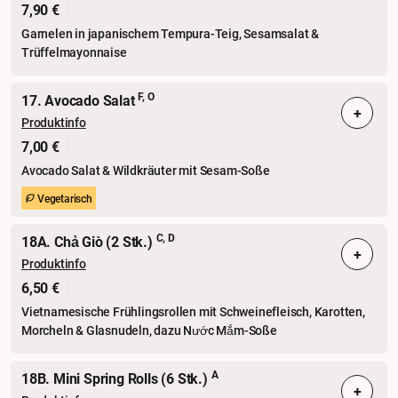
7,90 €
Garnelen in japanischem Tempura-Teig, Sesamsalat &
Trüffelmayonnaise
F, O
17. Avocado Salat
+
Produktinfo
7,00 €
Avocado Salat & Wildkräuter mit Sesam-Soße
Vegetarisch
C, D
18A. Chả Giò (2 Stk.)
+
Produktinfo
6,50 €
Vietnamesische Frühlingsrollen mit Schweinefleisch, Karotten,
Morcheln & Glasnudeln, dazu Nước Mắm-Soße
A
18B. Mini Spring Rolls (6 Stk.)
+