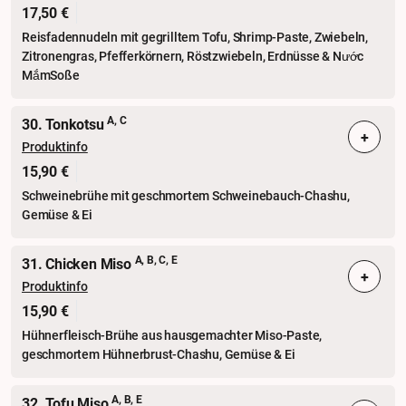
17,50 €
Reisfadennudeln mit gegrilltem Tofu, Shrimp-Paste, Zwiebeln,
Zitronengras, Pfefferkörnern, Röstzwiebeln, Erdnüsse & Nước
MắmSoße
A, C
30. Tonkotsu
+
Produktinfo
15,90 €
Schweinebrühe mit geschmortem Schweinebauch-Chashu,
Gemüse & Ei
A, B, C, E
31. Chicken Miso
+
Produktinfo
15,90 €
Hühnerfleisch-Brühe aus hausgemachter Miso-Paste,
geschmortem Hühnerbrust-Chashu, Gemüse & Ei
A, B, E
32. Tofu Miso