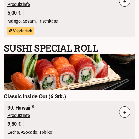
+
Produktinfo
5,00 €
Mango, Sesam, Frischkäse
Vegetarisch
SUSHI SPECIAL ROLL
Classic Inside Out (6 Stk.)
K
90. Hawaii
+
Produktinfo
9,50 €
Lachs, Avocado, Tobiko