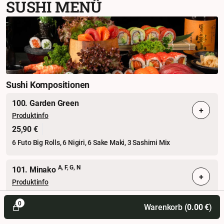
SUSHI MENÜ
Sushi Kompositionen
100. Garden Green
+
Produktinfo
25,90 €
6 Futo Big Rolls, 6 Nigiri, 6 Sake Maki, 3 Sashimi Mix
A, F, G, N
101. Minako
+
Produktinfo
22,50 €
0
Warenkorb (
0.00
€
)
4 I. O Rolls, 6 Maki Mix, 8 Mini Sake Tempura, 3 Nigiri