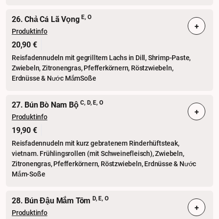
E, O
26. Chả Cá Lã Vọng
+
Produktinfo
20,90 €
Reisfadennudeln mit gegrilltem Lachs in Dill, Shrimp-Paste,
Zwiebeln, Zitronengras, Pfefferkörnern, Röstzwiebeln,
Erdnüsse & Nước MắmSoße
C, D, E, O
27. Bún Bò Nam Bộ
+
Produktinfo
19,90 €
Reisfadennudeln mit kurz gebratenem Rinderhüftsteak,
vietnam. Frühlingsrollen (mit Schweinefleisch), Zwiebeln,
Zitronengras, Pfefferkörnern, Röstzwiebeln, Erdnüsse & Nước
Mắm-Soße
D, E, O
28. Bún Đậu Mắm Tôm
+
Produktinfo