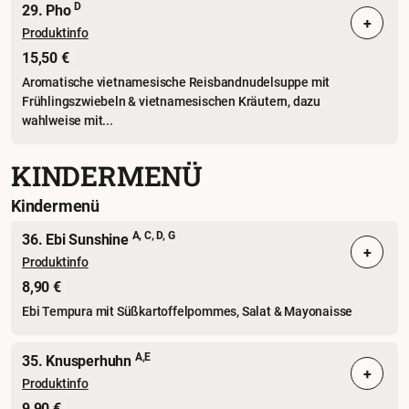
D
29. Pho
+
Produktinfo
15,50 €
Aromatische vietnamesische Reisbandnudelsuppe mit
Frühlingszwiebeln & vietnamesischen Kräutern, dazu
wahlweise mit...
KINDERMENÜ
Kindermenü
A, C, D, G
36. Ebi Sunshine
+
Produktinfo
8,90 €
Ebi Tempura mit Süßkartoffelpommes, Salat & Mayonaisse
A,E
35. Knusperhuhn
+
Produktinfo
9,90 €