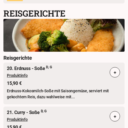
REISGERICHTE
Reisgerichte
D, G
20. Erdnuss - Soße
+
Produktinfo
15,90 €
Erdnuss-Kokosmilch-Soße mit Saisongemüse, serviert mit
gekochtem Reis, dazu wahlweise mit...
D, G
21. Curry - Soße
+
Produktinfo
15,90 €