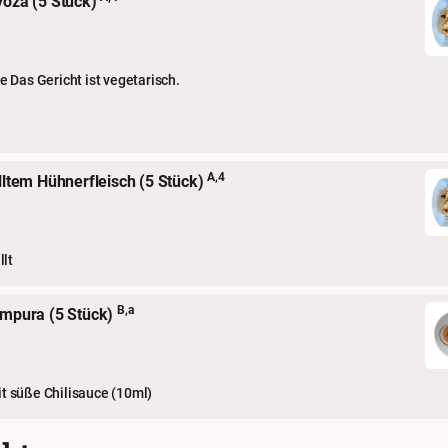
yoza (5 Stück)
 Das Gericht ist vegetarisch.
A,4
lltem Hühnerfleisch (5 Stück)
llt
B,a
empura (5 Stück)
 süße Chilisauce (10ml)