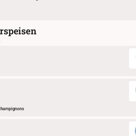
rspeisen
n
 Champignons