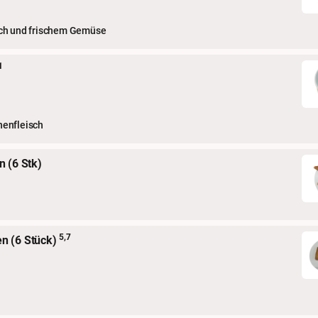
lch und frischem Gemüse
1
henfleisch
 (6 Stk)
5,7
en (6 Stück)