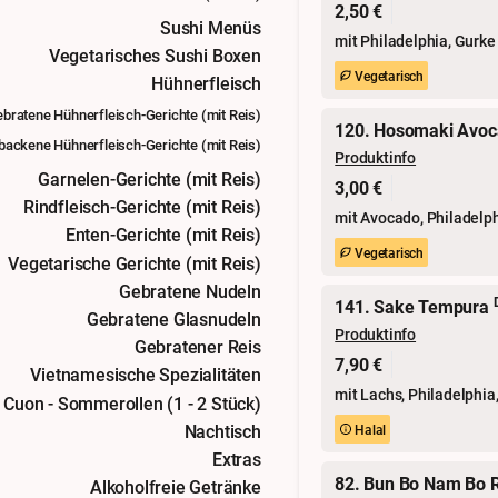
2,50 €
Sushi Menüs
mit Philadelphia, Gurke
Vegetarisches Sushi Boxen
Vegetarisch
Hühnerfleisch
bratene Hühnerfleisch-Gerichte (mit Reis)
120. Hosomaki Avo
backene Hühnerfleisch-Gerichte (mit Reis)
Produktinfo
Garnelen-Gerichte (mit Reis)
3,00 €
Rindfleisch-Gerichte (mit Reis)
mit Avocado, Philadelph
Enten-Gerichte (mit Reis)
Vegetarisch
Vegetarische Gerichte (mit Reis)
Gebratene Nudeln
141. Sake Tempura
Gebratene Glasnudeln
Produktinfo
Gebratener Reis
7,90 €
Vietnamesische Spezialitäten
mit Lachs, Philadelphi
 Cuon - Sommerollen (1 - 2 Stück)
Nachtisch
Halal
Extras
82. Bun Bo Nam Bo 
Alkoholfreie Getränke