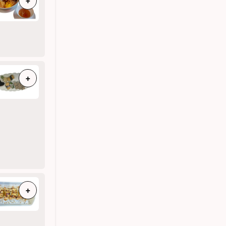
+
+
+