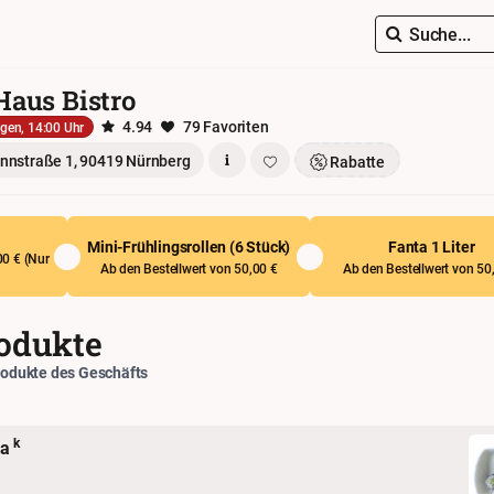
Suche...
Haus Bistro
4.94
79 Favoriten
gen, 14:00 Uhr
nstraße 1, 90419 Nürnberg
Rabatte
Mini-Frühlingsrollen (6 Stück)
Fanta 1 Liter
0 € (
Nur
Ab den Bestellwert von 50,00 €
Ab den Bestellwert von 50
rodukte
rodukte des Geschäfts
k
pa