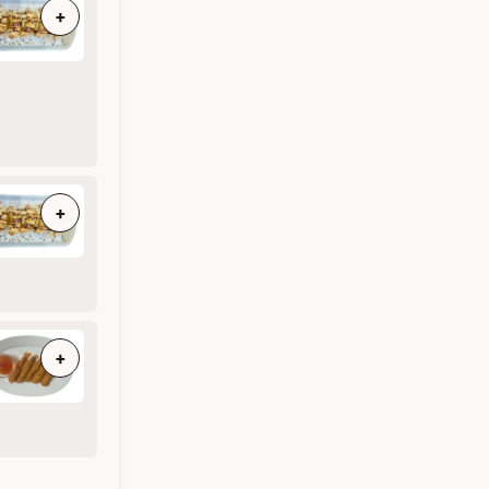
+
+
+