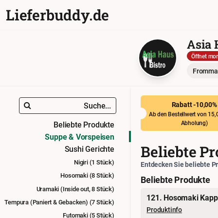
Lieferbuddy.de
Asia 
Öffnet mor
Fromman
Rabatt -10,00%
Suche...
Ab den Bestellwert von 15,0
Abholung
)
Beliebte Produkte
Suppe & Vorspeisen
Beliebte P
Sushi Gerichte
Nigiri (1 Stück)
Entdecken Sie beliebte P
Hosomaki (8 Stück)
Beliebte Produkte
Uramaki (Inside out, 8 Stück)
121. Hosomaki Kap
Tempura (Paniert & Gebacken) (7 Stück)
Produktinfo
Futomaki (5 Stück)