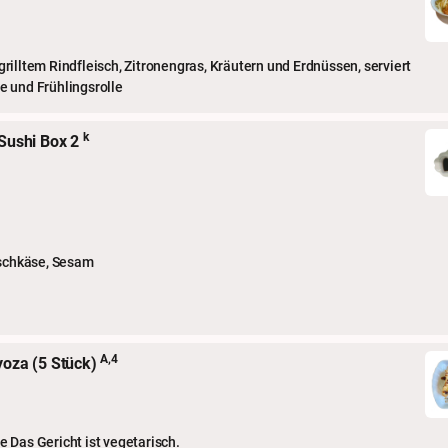
rilltem Rindfleisch, Zitronengras, Kräutern und Erdnüssen, serviert
e und Frühlingsrolle
k
 Sushi Box 2
ischkäse, Sesam
A,4
yoza (5 Stück)
 Das Gericht ist vegetarisch.