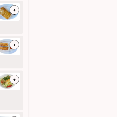
+
+
+