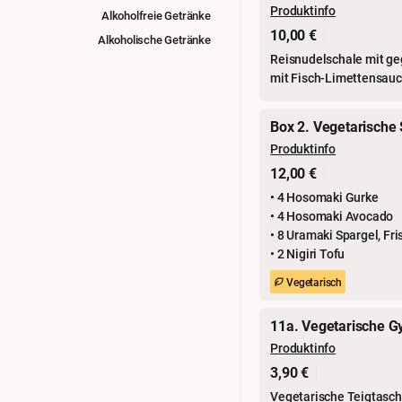
Produktinfo
Alkoholfreie Getränke
10,00 €
Alkoholische Getränke
Reisnudelschale mit geg
mit Fisch-Limettensauc
Box 2. Vegetarische
Produktinfo
12,00 €
• 4 Hosomaki Gurke
• 4 Hosomaki Avocado
• 8 Uramaki Spargel, Fr
• 2 Nigiri Tofu
Vegetarisch
11a. Vegetarische G
Produktinfo
3,90 €
Vegetarische Teigtasche