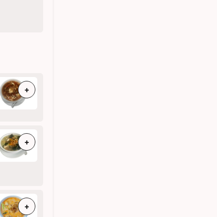
+
+
+