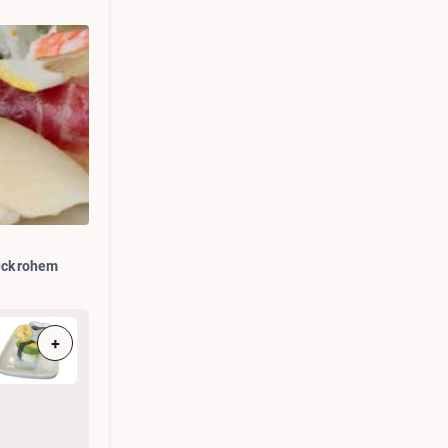
ück rohem
+