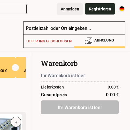
Anmelden
Registrieren
Postleitzahl oder Ort eingeben...
ABHOLUNG
LIEFERUNG GESCHLOSSEN
Warenkorb
Sprite 1 Liter
Coca Cola 1 Liter
,00 €
Ab den Bestellwert von 50,00 €
Ab den Bestellwert von 50,0
Ihr Warenkorb ist leer
Lieferkosten
0.00
€
Gesamtpreis
0.00
€
Ihr Warenkorb ist leer
+