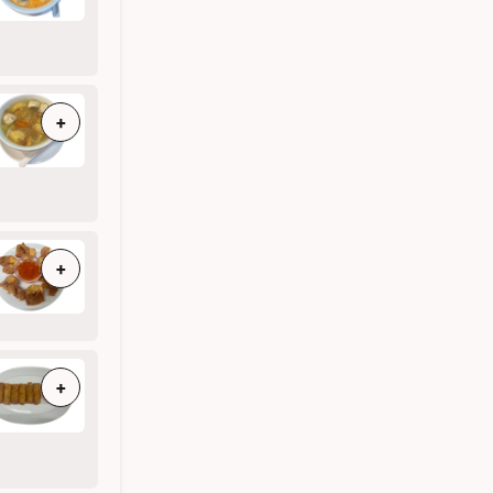
+
+
+